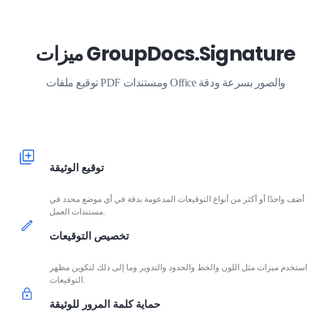
ميزات GroupDocs.Signature
توقيع ملفات PDF ومستندات Office والصور بسرعة ودقة
توقيع الوثيقة
أضف واحدًا أو أكثر من أنواع التوقيعات المدعومة بدقة في أي موضع محدد في
مستندات العمل.
تخصيص التوقيعات
استخدم ميزات مثل اللون والخط والحدود والتدوير وما إلى ذلك لتكوين مظهر
التوقيعات.
حماية كلمة المرور للوثيقة