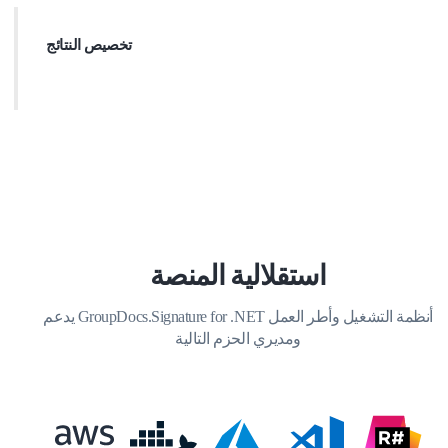
مستندات الأعمال والتحقق منها باستخدام معايير محددة. بالإضافة إلى ذلك،
يمكنك استرداد معلومات المستند ومعاينة الصفحات من خلال .NET API.
تخصيص النتائج
يوفر GroupDocs.Signature for .NET خيارات تخصيص واسعة النطاق. يمكنك
 التوقيعات بدقة في أي مكان على صفحة المستند وضبط مظهرها باستخدام
جموعة متنوعة من الإعدادات. علاوة على ذلك، تدعم واجهة برمجة التطبيقات
هذه حفظ المستندات التي تمت معالجتها في مجموعة واسعة من التنسيقات
المدعومة.
استقلالية المنصة
يدعم GroupDocs.Signature for .NET أنظمة التشغيل وأطر العمل
ومديري الحزم التالية