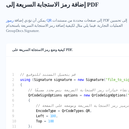
إضافة رمز الاستجابة السريعة إلى PDF
إلى صفحات محددة من مستندات PDF إلى تحسين
رموز QR
يمكن أن تؤدي إضافة
العمليات التجارية. فيما يلي مثال لكيفية إضافة رمز الاستجابة السريعة باستخدام
GroupDocs.Signature.
كيفية وضع رمز الاستجابة السريعة على PDF.
// قم بتحميل المستند للتوقيع
using
 (
Signature
signature
 = 
new
Signature
(
"file_to_si
 بإنشاء خيارات رمز الاستجابة السريعة بنص محدد مسبقًا
QrCodeSignOptions
options
 = 
new
QrCodeSignOptions
(
 ترميز رمز الاستجابة السريعة وموضعه على الصفحة
EncodeType
 = 
QrCodeTypes
.
QR
Left
 = 
100
Top
 = 
100