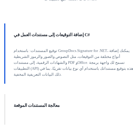
إضافة التوقيعات إلى مستندات العمل في C#
توقيع المستندات: باستخدام GroupDocs.Signature for .NET، يمكنك إضافة
أنواع مختلفة من التوقيعات، مثل النصوص والصور والرموز الشريطية
والشهادات الرقمية، إلى مستندات PDF وOffice. تسمح لك واجهة برمجة
التطبيقات (API) هذه بتوقيع مستنداتك باستخدام أي نوع بيانات تقريبًا، بما في
ذلك البيانات التعريفية المخفية.
معالجة المستندات الموقعة
عالجة إضافية: يمكنك إجراء عمليات قوية على المستندات الموقعة باستخدام
GroupDocs.Signature. يتضمن ذلك البحث عن التوقيعات الموجودة ضمن