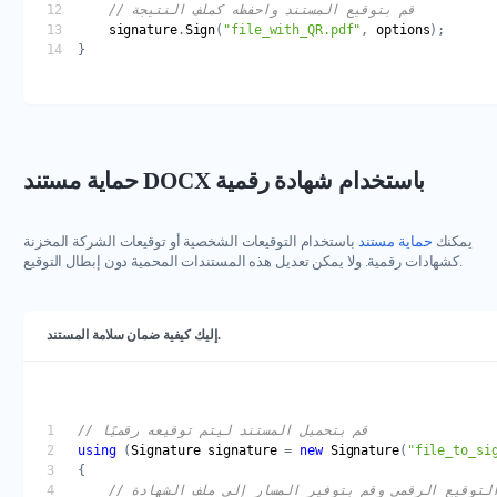
// قم بتوقيع المستند واحفظه كملف النتيجة
signature
.
Sign
(
"file_with_QR.pdf"
, 
options
حماية مستند DOCX باستخدام شهادة رقمية
يمكنك
حماية مستند
باستخدام التوقيعات الشخصية أو توقيعات الشركة المخزنة
كشهادات رقمية. ولا يمكن تعديل هذه المستندات المحمية دون إبطال التوقيع.
إليك كيفية ضمان سلامة المستند.
// قم بتحميل المستند ليتم توقيعه رقميًا
using
 (
Signature
signature
 = 
new
Signature
(
"file_to_si
ت التوقيع الرقمي وقم بتوفير المسار إلى ملف الشهادة