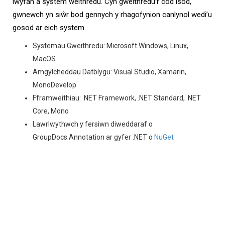
lwyfan a system weithredu. Cyn gweithredu’r cod isod,
gwnewch yn siŵr bod gennych y rhagofynion canlynol wedi’u
gosod ar eich system.
Systemau Gweithredu: Microsoft Windows, Linux,
MacOS
Amgylcheddau Datblygu: Visual Studio, Xamarin,
MonoDevelop
Fframweithiau: .NET Framework, .NET Standard, .NET
Core, Mono
Lawrlwythwch y fersiwn diweddaraf o
GroupDocs.Annotation ar gyfer .NET o
NuGet