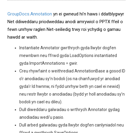
GroupDocs.Annotation
yn ei gwneud hi’n haws i ddatblygwyr
Net ddiweddaru priodweddau anodi amrywiol o PPTX ffeil o
fewn unrhyw raglen Net-seiliedig trwy roi ychydig o gamau
hawdd ar waith.
Instantiate Annotator gwrthrych gyda llwybr dogfen
mewnbwn neu ffrwd gyda LoadOptions instantiated
gyda ImportAnnotations = gwir.
Creu rhywfaint o weithrediad AnnotationBase a gosod ID
o’r anodiadau sy’n bodoli (os na chanfuwyd yr anodiad
gyda’r Id hwnnw, ni fydd unrhyw beth yn cael ei newid)
neu restr llwybr o anodiadau (bydd yr holl anodiadau sy’n
bodoli yn cael eu dileu).
Dull diweddaru galwadau o wrthrych Annotator gydag
anodiadau wedi’u pasio.
Dull arbed galwadau gyda llwybr dogfen canlyniadol neu
ffrwd a gwrthrych SaveOptions.