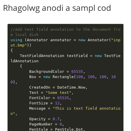
Rhagolwg anodi a sampl cod
//Add text field annotation to the document fro
m local disk
using
 (Annotator annotator = 
new
 Annotator(
"inp
ut.bmp"
    TextFieldAnnotation textField = 
new
 TextFie
        BackgroundColor = 
65535
        Box = 
new
 Rectangle(
100
, 
100
, 
100
, 
10
0
        Text = 
"Some text"
        FontColor = 
65535
        FontSize = 
12
        Message = 
"This is text field annotatio
n"
        Opacity = 
0.7
        PageNumber = 
0