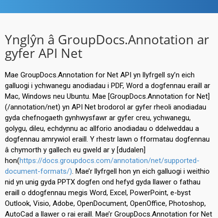
Ynglŷn â GroupDocs.Annotation ar
gyfer API Net
Mae GroupDocs.Annotation for Net API yn llyfrgell sy’n eich
galluogi i ychwanegu anodiadau i PDF, Word a dogfennau eraill ar
Mac, Windows neu Ubuntu. Mae [GroupDocs.Annotation for Net]
(/annotation/net) yn API Net brodorol ar gyfer rheoli anodiadau
gyda chefnogaeth gynhwysfawr ar gyfer creu, ychwanegu,
golygu, dileu, echdynnu ac allforio anodiadau o ddelweddau a
dogfennau amrywiol eraill. Y rhestr lawn o fformatau dogfennau
â chymorth y gallech eu gweld ar y [dudalen]
hon(
https://docs.groupdocs.com/annotation/net/supported-
document-formats/)
. Mae’r llyfrgell hon yn eich galluogi i weithio
nid yn unig gyda PPTX dogfen ond hefyd gyda llawer o fathau
eraill o ddogfennau megis Word, Excel, PowerPoint, e-byst
Outlook, Visio, Adobe, OpenDocument, OpenOffice, Photoshop,
AutoCad a llawer o rai eraill. Mae’r GroupDocs.Annotation for Net