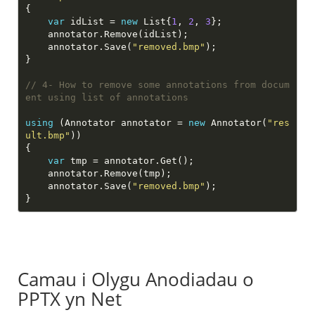
var
 idList = 
new
 List{
1
, 
2
, 
3
    annotator.Save(
"removed.bmp"
// 4- How to remove some annotations from docum
ent using list of annotations
using
 (Annotator annotator = 
new
 Annotator(
"res
ult.bmp"
var
    annotator.Save(
"removed.bmp"
Camau i Olygu Anodiadau o
PPTX yn Net