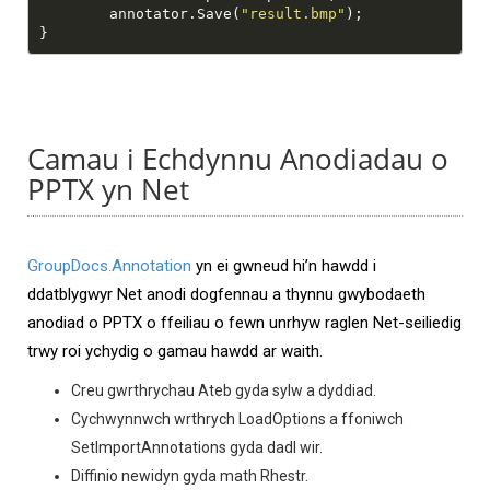
        annotator.Save(
"result.bmp"
Camau i Echdynnu Anodiadau o
PPTX yn Net
GroupDocs.Annotation
yn ei gwneud hi’n hawdd i
ddatblygwyr Net anodi dogfennau a thynnu gwybodaeth
anodiad o PPTX o ffeiliau o fewn unrhyw raglen Net-seiliedig
trwy roi ychydig o gamau hawdd ar waith.
Creu gwrthrychau Ateb gyda sylw a dyddiad.
Cychwynnwch wrthrych LoadOptions a ffoniwch
SetImportAnnotations gyda dadl wir.
Diffinio newidyn gyda math Rhestr.