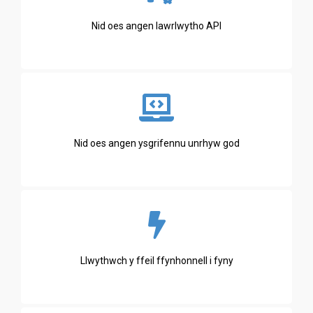
Nid oes angen lawrlwytho API
Nid oes angen ysgrifennu unrhyw god
Llwythwch y ffeil ffynhonnell i fyny