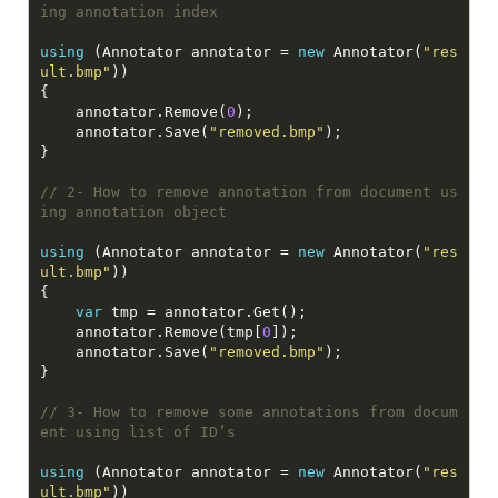
ing annotation index
using
 (Annotator annotator = 
new
 Annotator(
"res
ult.bmp"
    annotator.Remove(
0
    annotator.Save(
"removed.bmp"
// 2- How to remove annotation from document us
ing annotation object
using
 (Annotator annotator = 
new
 Annotator(
"res
ult.bmp"
var
    annotator.Remove(tmp[
0
    annotator.Save(
"removed.bmp"
// 3- How to remove some annotations from docum
ent using list of ID’s
using
 (Annotator annotator = 
new
 Annotator(
"res
ult.bmp"