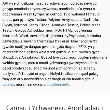
API yn eich galluogi i greu ac ychwanegu nodiadau newydd,
golygu anodiadau, tynnu sylwadau, anodiadau, a’u tynnu o
ddogfennau. Mae’r llyfrgell yn cefnogi 13 o wahanol fathau o
anodi, gan gynnwys Testun, Polyline, Arwynebedd, Tanlinellu,
Pwynt, Dyfrnod, Saeth, Ellipse, Amnewid Testun, Pellter, Maes
Testun, Golygu Adnoddau mewn PDF, HTML, dogfennau
Microsoft Word, taenlenni, diagramau, cyflwyniadau, lluniadau,
delweddau a llawer o fformatau ffeil eraill. Mae’r enghraifft
(gweler isod) yn dangos gweithio gyda dogfen PPTX, yn yr
enghraifft hon gallech weld y prif gamau o sut i weithio gyda
GroupDocs.Annotation: Gosod trwydded, agor dogfen rydych am
weithio gyda hi, creu a anodi, ychwanegu gwrthrychau data i
osod priodweddau anodi yn unol â’ch gofynion ac arbed y
canlyniad i’r lle sydd ei angen. Hefyd fe allech chi gael golwg
fanylach ar y nodweddion a gefnogir ar ein tudalen github
tudalen
, neu yn ein cynnyrch
dogfennaeth
.
Camau i Ychwanegu Anodiadau i