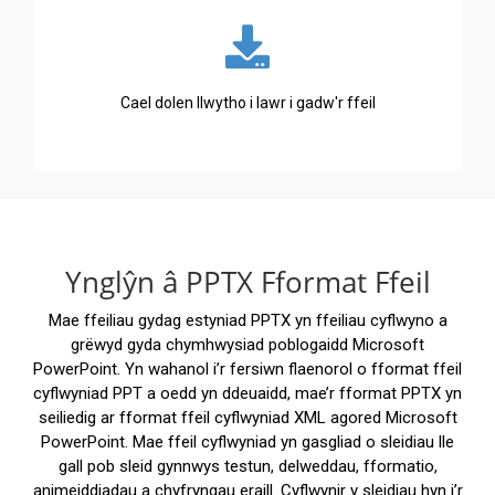
Cael dolen llwytho i lawr i gadw'r ffeil
Ynglŷn â PPTX Fformat Ffeil
Mae ffeiliau gydag estyniad PPTX yn ffeiliau cyflwyno a
grëwyd gyda chymhwysiad poblogaidd Microsoft
PowerPoint. Yn wahanol i’r fersiwn flaenorol o fformat ffeil
cyflwyniad PPT a oedd yn ddeuaidd, mae’r fformat PPTX yn
seiliedig ar fformat ffeil cyflwyniad XML agored Microsoft
PowerPoint. Mae ffeil cyflwyniad yn gasgliad o sleidiau lle
gall pob sleid gynnwys testun, delweddau, fformatio,
animeiddiadau a chyfryngau eraill. Cyflwynir y sleidiau hyn i’r