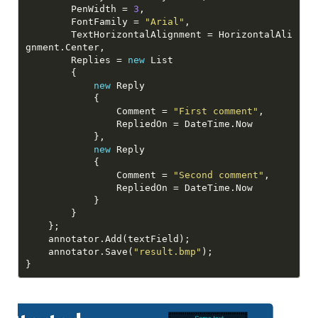
        PenWidth = 
3
        FontFamily = 
"Arial"
        TextHorizontalAlignment = HorizontalAli
        Replies = 
new
new
                Comment = 
"First comment"
new
                Comment = 
"Second comment"
    annotator.Save(
"result.bmp"