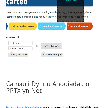
Camau i Dynnu Anodiadau o
PPTX yn Net
GroupDocs.Annotation
yn ei gwneud yn haws i ddatblygwyr