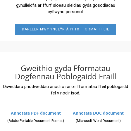
gynulleidfa ar ffurf sioeau sleidiau gyda gosodiadau
cyflwyno personol.
DARLLEN MWY YNGLŶN Â PPTX FFORMAT FFEIL
Gweithio gyda Fformatau
Dogfennau Poblogaidd Eraill
Diweddaru priodweddau anodi o rai o’r fformatau ffeil poblogaidd
fel y nodir isod.
Annotate PDF document
Annotate DOC document
(Adobe Portable Document Format)
(Microsoft Word Document)