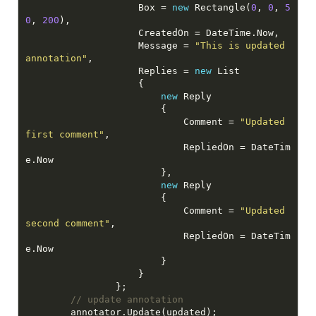
                    Box = 
new
 Rectangle(
0
, 
0
, 
5
0
, 
200
                    Message = 
"This is updated 
annotation"
                    Replies = 
new
new
                            Comment = 
"Updated 
first comment"
                            RepliedOn = DateTim
new
                            Comment = 
"Updated 
second comment"
                            RepliedOn = DateTim
// update annotation