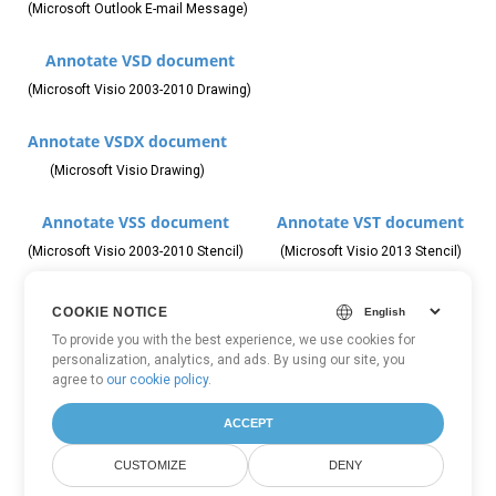
(Microsoft Outlook E-mail Message)
Annotate VSD document
(Microsoft Visio 2003-2010 Drawing)
Annotate VSDX document
(Microsoft Visio Drawing)
Annotate VSS document
Annotate VST document
(Microsoft Visio 2003-2010 Stencil)
(Microsoft Visio 2013 Stencil)
Annotate DWG document
Annotate DXF document
COOKIE NOTICE
(Autodesk Design Data Formats)
(AutoCAD Drawing Interchange)
To provide you with the best experience, we use cookies for
personalization, analytics, and ads. By using our site, you
agree to
our cookie policy
.
Annotate DCM document
(Digital Imaging and Communications in Medicine)
ACCEPT
Annotate WMF document
Annotate EMF document
CUSTOMIZE
DENY
(Windows Metafile)
(Enhanced Metafile Format)