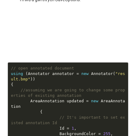
// open annotated document
using
 (Annotator annotator = 
new
 Annotator(
"res
ult.bmp"
//assuming we are going to change some prop
erties of existing annotation
        AreaAnnotation updated = 
new
 AreaAnnota
// It's important to set ex
isted annotation Id
                    Id = 
1
                    BackgroundColor = 
255