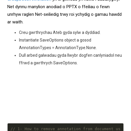
Net dynnu manylion anodiad o PPTX o ffeiliau o fewn
unrhyw raglen Net-seiliedig trwy roi ychydig o gamau hawdd
ar waith.
Creu gwrthrychau Ateb gyda sylw a dyddiad.
Instantiate SaveOptions object a gosod
AnnotationTypes = AnnotationType.None.
Dull arbed galwadau gyda llwybr dogfen canlyniadol neu
ffrwd a gwrthrych SaveOptions.
// 1- How to remove annotation from document us