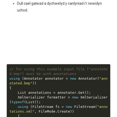
Dull cael galwad a dychwelyd y canlyniad i’r newidyn
uchod.
// for using this example input file ("annotate
d.bmp") must be with annotations
using
 (Annotator annotator = 
new
 Annotator(
"ann
otated.bmp"
    XmlSerializer formatter = 
new
 XmlSerializer
(
typeof
using
 (FileStream fs = 
new
 FileStream(
"anno
tations.xml"