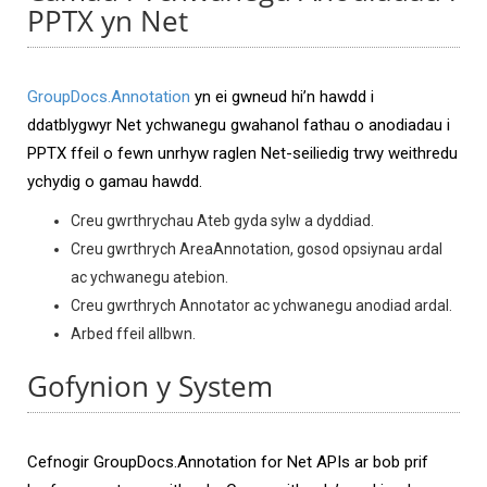
PPTX yn Net
GroupDocs.Annotation
yn ei gwneud hi’n hawdd i
ddatblygwyr Net ychwanegu gwahanol fathau o anodiadau i
PPTX ffeil o fewn unrhyw raglen Net-seiliedig trwy weithredu
ychydig o gamau hawdd.
Creu gwrthrychau Ateb gyda sylw a dyddiad.
Creu gwrthrych AreaAnnotation, gosod opsiynau ardal
ac ychwanegu atebion.
Creu gwrthrych Annotator ac ychwanegu anodiad ardal.
Arbed ffeil allbwn.
Gofynion y System
Cefnogir GroupDocs.Annotation for Net APIs ar bob prif