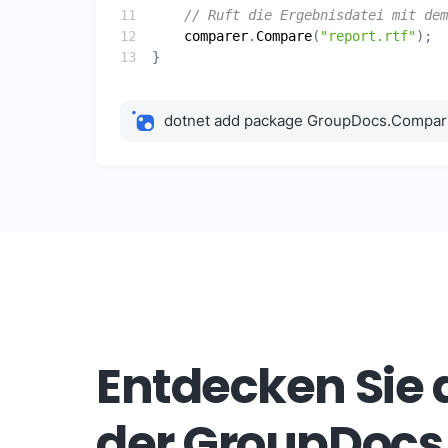
// Ruft die Ergebnisdatei mit dem
comparer
.
Compare
(
"report.rtf"
dotnet add package GroupDocs.Compar
Entdecken Sie d
der GroupDoc