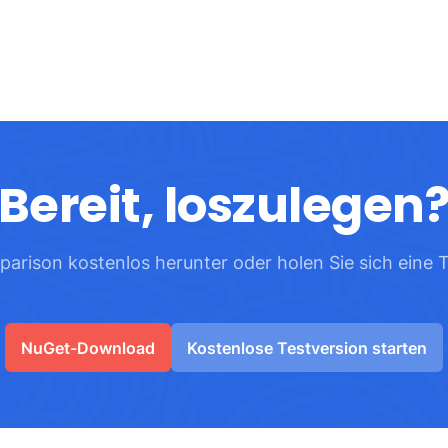
Bereit, loszulegen
ison kostenlos herunter oder holen Sie sich eine Tes
NuGet-Download
Kostenlose Testversion starten