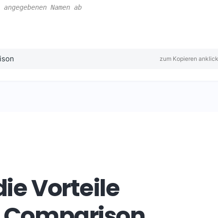
 angegebenen Namen ab
ison
zum Kopieren anklic
ie Vorteile
s.Comparison