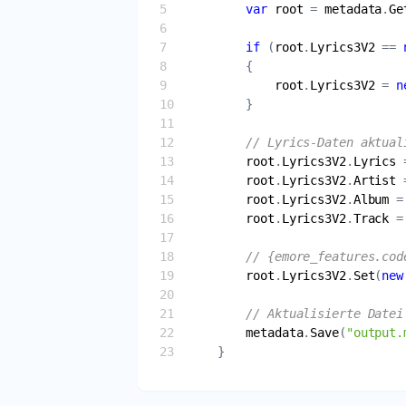
var
root
 = 
metadata
.
Ge
if
 (
root
.
Lyrics3V2
 == 
root
.
Lyrics3V2
 = 
n
// Lyrics-Daten aktual
root
.
Lyrics3V2
.
Lyrics
 
root
.
Lyrics3V2
.
Artist
 
root
.
Lyrics3V2
.
Album
 =
root
.
Lyrics3V2
.
Track
 =
// {emore_features.cod
root
.
Lyrics3V2
.
Set
(
new
// Aktualisierte Datei
metadata
.
Save
(
"output.