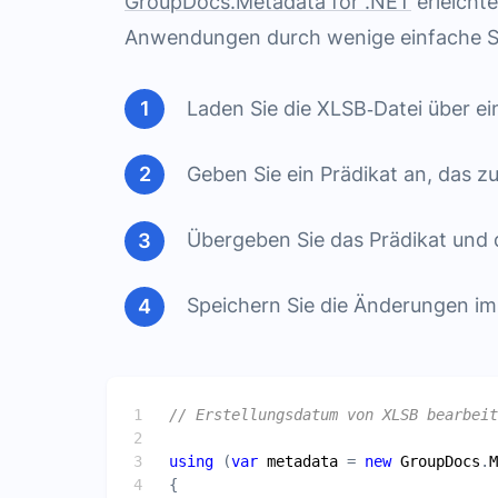
GroupDocs.Metadata for .NET
erleicht
Anwendungen durch wenige einfache Sc
Laden Sie die XLSB‑Datei über ei
Geben Sie ein Prädikat an, das 
Übergeben Sie das Prädikat und
Speichern Sie die Änderungen i
// Erstellungsdatum von XLSB bearbeit
using
 (
var
metadata
 = 
new
GroupDocs
.
M