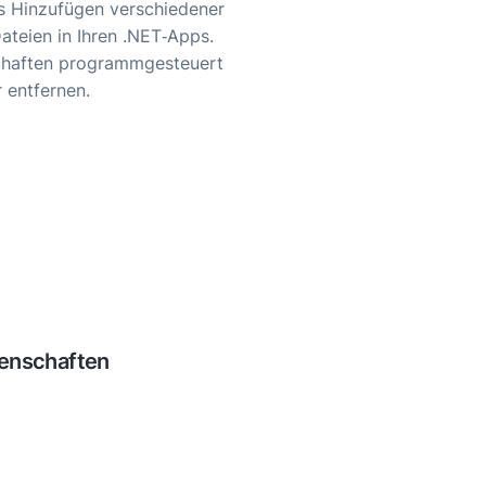
s Hinzufügen verschiedener
teien in Ihren .NET‑Apps.
chaften programmgesteuert
 entfernen.
n zur Verwaltung von
können versteckte Daten in
d verarbeiten.
genschaften
twickler vorhandene
lder nutzen. Dazu gehören
 Auflösung, Erstellungsdatum