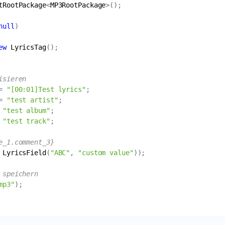
tRootPackage
<
MP3RootPackage
null
ew
LyricsTag
isieren
= 
"[00:01]Test lyrics"
= 
"test artist"
 
"test album"
 
"test track"
e_1.comment_3}
LyricsField
(
"ABC"
, 
"custom value"
 speichern
mp3"