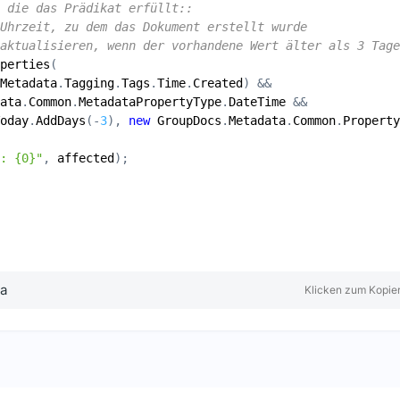
 die das Prädikat erfüllt::
Uhrzeit, zu dem das Dokument erstellt wurde
aktualisieren, wenn der vorhandene Wert älter als 3 Tage
perties
Metadata
.
Tagging
.
Tags
.
Time
.
Created
ata
.
Common
.
MetadataPropertyType
.
DateTime
oday
.
AddDays
(-
3
), 
new
GroupDocs
.
Metadata
.
Common
.
Property
: {0}"
, 
affected
ta
Klicken zum Kopie