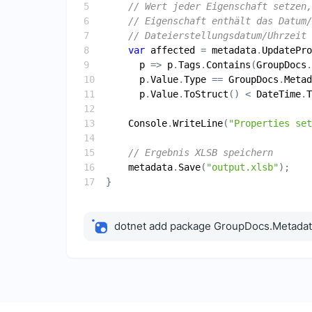
// Wert jeder Eigenschaft setzen,
// Eigenschaft enthält das Datum/
// Dateierstellungsdatum/Uhrzeit 
var
affected
 = 
metadata
.
UpdatePro
p
 => 
p
.
Tags
.
Contains
(
GroupDocs
.
p
.
Value
.
Type
 == 
GroupDocs
.
Metad
p
.
Value
.
ToStruct
() < 
DateTime
.
T
Console
.
WriteLine
(
"Properties set
// Ergebnis XLSB speichern
metadata
.
Save
(
"output.xlsb"
dotnet add package GroupDocs.Metada