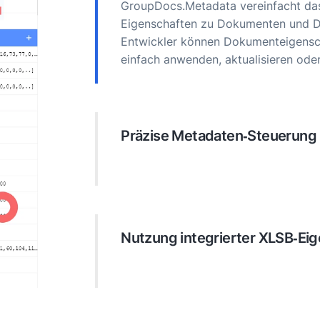
GroupDocs.Metadata vereinfacht da
Eigenschaften zu Dokumenten und Da
Entwickler können Dokumenteigens
einfach anwenden, aktualisieren oder
Präzise Metadaten‑Steuerung
Die API bietet umfangreiche Optione
Dokumenteigenschaften. Entwickler 
Geschäftsdateien effizient finden un
Nutzung integrierter XLSB‑Ei
Je nach Dokumentformat können En
Eigenschaften wie EXIF‑Daten für Bi
beispielsweise Kamerainformationen,