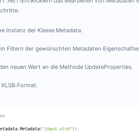
ert .NET‑Entwicklern das Bearbeiten von Metadaten i
hritte.
ne Instanz der Klasse Metadata.
zum Filtern der gewünschten Metadaten‑Eigenschafte
 den neuen Wert an die Methode UpdateProperties.
m XLSB‑Format.
en
etadata
.
Metadata
(
"input.xlsb"