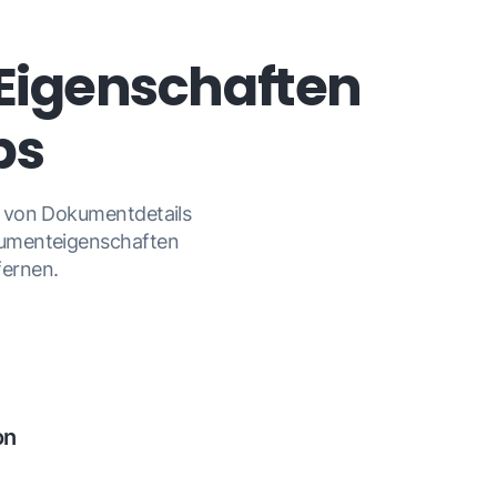
‑Eigenschaften
ps
n von Dokumentdetails
kumenteigenschaften
fernen.
on