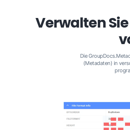
Verwalten Sie
v
Die GroupDocs.Metada
(Metadaten) in ver
progra