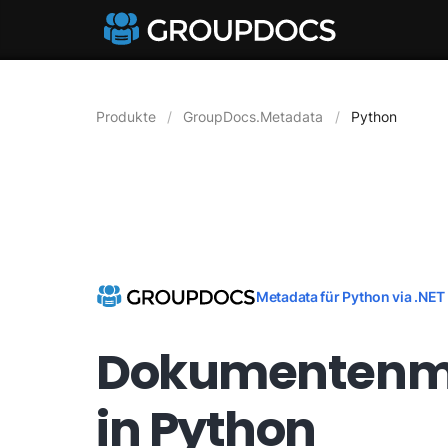
Produkte
GroupDocs.Metadata
Python
Metadata für Python via .NET
Dokumentenme
in Python