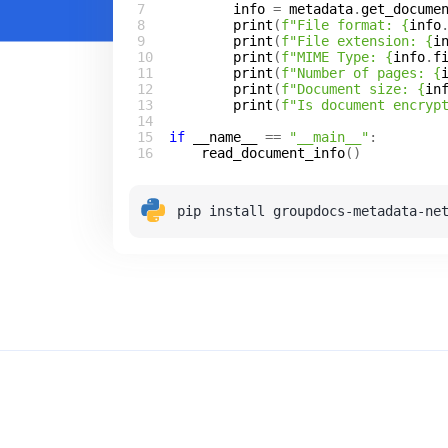
info
 = 
metadata
.
get_docume
print
(
f
"File format: 
{
info
print
(
f
"File extension: 
{
i
print
(
f
"MIME Type: 
{
info
.
f
print
(
f
"Number of pages: 
{
print
(
f
"Document size: 
{
in
print
(
f
"Is document encryp
if
__name__
 == 
"__main__"
read_document_info
pip install groupdocs-metadata-ne