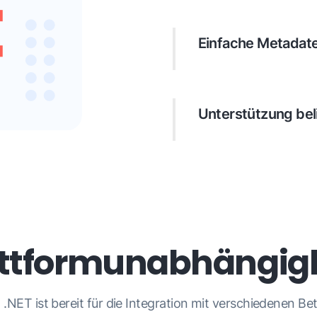
Einfache Metadat
Unsere Bibliothek bie
Ersetzung, -Vergleich
nach Excel, CSV, JSO
Unterstützung bel
wie eingebaut, XMP, E
GroupDocs.Metadata f
Versionen kompatibel
attformunabhängigk
.NET ist bereit für die Integration mit verschiedenen 