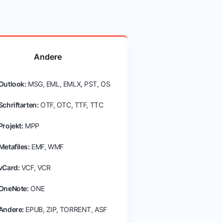
Andere
Outlook:
MSG, EML, EMLX, PST, OS
Schriftarten:
OTF, OTC, TTF, TTC
Projekt:
MPP
Metafiles:
EMF, WMF
vCard:
VCF, VCR
OneNote:
ONE
Andere:
EPUB, ZIP, TORRENT, ASF