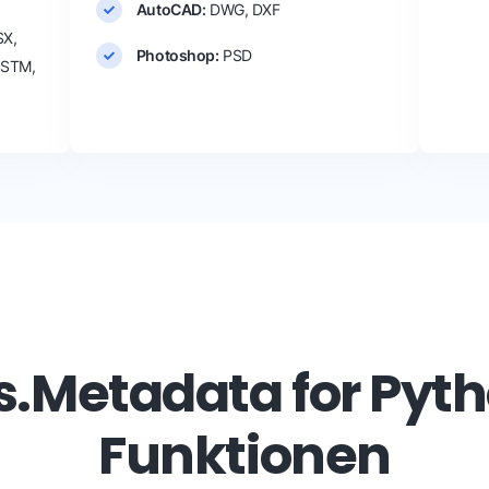
AutoCAD:
DWG, DXF
SX,
Photoshop:
PSD
VSTM,
.Metadata for Pytho
Funktionen