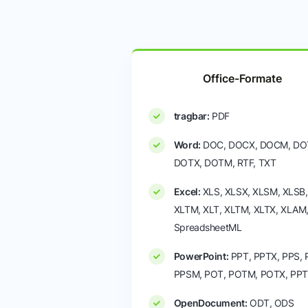
Office-Formate
tragbar:
PDF
Word:
DOC, DOCX, DOCM, DO
DOTX, DOTM, RTF, TXT
Excel:
XLS, XLSX, XLSM, XLSB,
XLTM, XLT, XLTM, XLTX, XLAM
SpreadsheetML
PowerPoint:
PPT, PPTX, PPS, 
PPSM, POT, POTM, POTX, PP
OpenDocument:
ODT, ODS