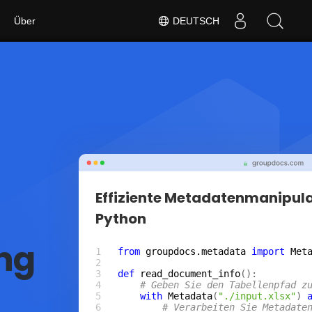
Über
DEUTSCH
Effiziente Metadatenmanipula
Python
ng
from
groupdocs.metadata
import
Met
def
read_document_info
# Geben Sie den Tabellenpfad z
with
Metadata
(
"./input.xlsx"
) 
# Verarbeiten Sie Metadate