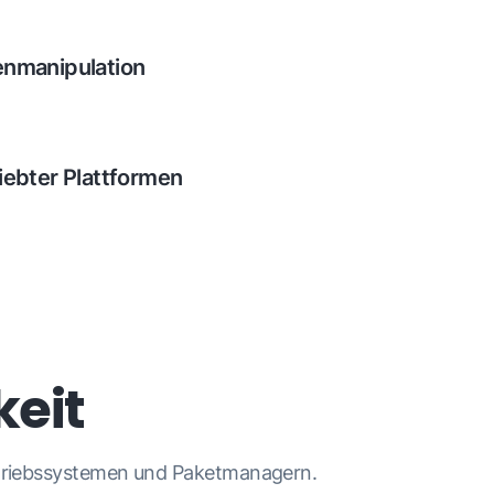
enmanipulation
tet Funktionen wie Metadaten‑Suche, -
 und -Extraktion. Exportieren Sie Metadaten
N oder XML. Unterstützt Metadatenstandards
iebter Plattformen
XIF und benutzerdefinierte Eigenschaften.
or Python via .NET ist mit gängigen Python-
 und läuft unter Windows, Linux und macOS.
eit
Betriebssystemen und Paketmanagern.