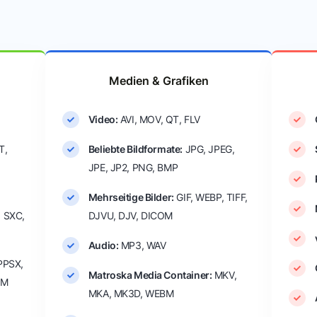
Medien & Grafiken
Video:
AVI, MOV, QT, FLV
T,
Beliebte Bildformate:
JPG, JPEG,
JPE, JP2, PNG, BMP
Mehrseitige Bilder:
GIF, WEBP, TIFF,
, SXC,
DJVU, DJV, DICOM
Audio:
MP3, WAV
PPSX,
Matroska Media Container:
MKV,
TM
MKA, MK3D, WEBM