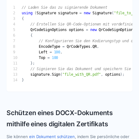
// Laden Sie das zu signierende Dokument
using
 (
Signature
signature
 = 
new
Signature
(
"file_to_si
// Erstellen Sie QR-Code-Optionen mit vordefiniert
QrCodeSignOptions
options
 = 
new
QrCodeSignOptions
(
// Konfigurieren Sie den Kodierungstyp und die
EncodeType
 = 
QrCodeTypes
.
QR
Left
 = 
100
Top
 = 
100
// Signieren Sie das Dokument und speichern Sie es
signature
.
Sign
(
"file_with_QR.pdf"
, 
options
Schützen eines DOCX-Dokuments
mithilfe eines digitalen Zertifikats
Sie können
ein Dokument schützen
, indem Sie persönliche oder