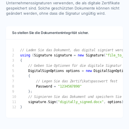
Unternehmenssignaturen verwenden, die als digitale Zertifikate
gespeichert sind. Solche geschützten Dokumente können nicht
geändert werden, ohne dass die Signatur ungültig wird.
So stellen Sie die Dokumentenintegrität sicher.
// Laden Sie das Dokument, das digital signiert werden
using
 (
Signature
signature
 = 
new
Signature
(
"file_to_si
// Geben Sie Optionen für die digitale Signatur an
DigitalSignOptions
options
 = 
new
DigitalSignOption
// Legen Sie das Zertifikatspasswort fest
Password
 = 
"1234567890"
// Signieren Sie das Dokument und speichern Sie es
signature
.
Sign
(
"digitally_signed.docx"
, 
options