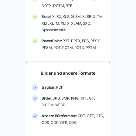
DOTX, DOTM, RTF
Excel:
XLSX, XLS, XLSM, XLSB, XLTM,
XLT, XLTM, XLTX, XLAM, SXC,
SpreadsheetML
PowerPoint:
PPT, PPTX, PPS, PPSX,
PPSM, POT, POTM, POTX, PPTM
Bilder und andere Formate
tragbar:
PDF
Bilder:
JPG, BMP, PNG, TIFF, GIF,
DICOM, WEBP
Andere Büroformate:
ODT, OTT, OTS,
ODS, ODP, OTP, ODG