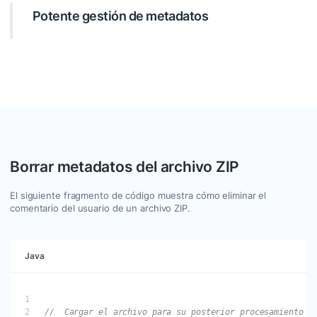
capacidad de búsqueda e información precisa.
Potente gestión de metadatos
Realizar operaciones avanzadas sobre metadatos de
documentos. Maneje fácilmente tareas como agregar
propiedades personalizadas, eliminar datos innecesarios y
garantizar la coherencia de los datos.
Borrar metadatos del archivo ZIP
El siguiente fragmento de código muestra cómo eliminar el
comentario del usuario de un archivo ZIP.
Java