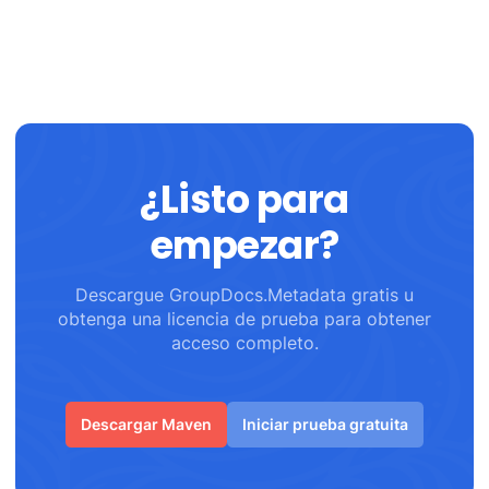
¿Listo para
empezar?
Descargue GroupDocs.Metadata gratis u
obtenga una licencia de prueba para obtener
acceso completo.
Descargar Maven
Iniciar prueba gratuita