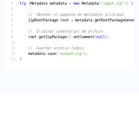
try
 (
Metadata
metadata
 = 
new
Metadata
(
"input.zip"
ZipRootPackage
root
 = 
metadata
.
getRootPackageGeneri
root
.
getZipPackage
().
setComment
(
null
metadata
.
save
(
"output.zip"