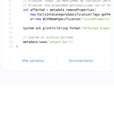
int
affected
 = 
metadata
.
removeProperties
new
FallsIntoCategorySpecification
(
Tags
.
getPers
or
(
new
WithNameSpecification
(
"CustomProperty"
System
.
out
.
println
(
String
.
format
(
"Affected properti
metadata
.
save
(
"output.doc"
Más ejemplos
Documentación