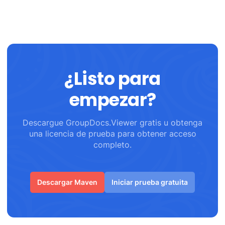
¿Listo para
empezar?
Descargue GroupDocs.Viewer gratis u obtenga
una licencia de prueba para obtener acceso
completo.
Descargar Maven
Iniciar prueba gratuita