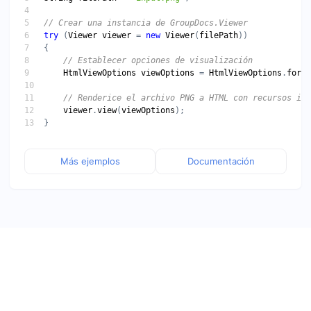
try
 (
Viewer
viewer
 = 
new
Viewer
(
filePath
HtmlViewOptions
viewOptions
 = 
HtmlViewOptions
.
forEm
viewer
.
view
(
viewOptions
Más ejemplos
Documentación