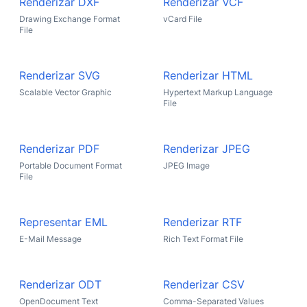
Renderizar DXF
Renderizar VCF
Drawing Exchange Format
vCard File
File
Renderizar SVG
Renderizar HTML
Scalable Vector Graphic
Hypertext Markup Language
File
Renderizar PDF
Renderizar JPEG
Portable Document Format
JPEG Image
File
Representar EML
Renderizar RTF
E-Mail Message
Rich Text Format File
Renderizar ODT
Renderizar CSV
OpenDocument Text
Comma-Separated Values