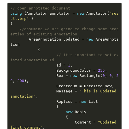
// open annotated document
using
 (Annotator annotator = 
new
 Annotator(
"res
ult.bmp"
//assuming we are going to change some prop
erties of existing annotation
        AreaAnnotation updated = 
new
 AreaAnnota
// It's important to set ex
isted annotation Id
                    Id = 
1
                    BackgroundColor = 
255
                    Box = 
new
 Rectangle(
0
, 
0
, 
5
0
, 
200
                    Message = 
"This is updated 
annotation"
                    Replies = 
new
new
                            Comment = 
"Updated 
first comment"