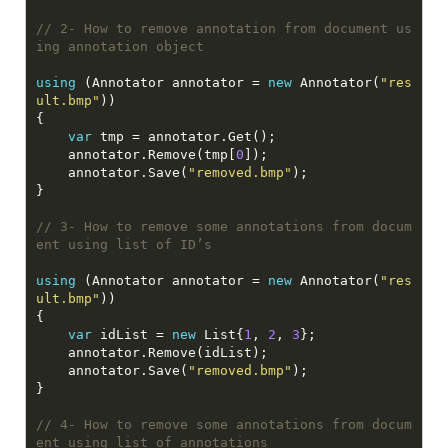
// 2- How to remove annotation from document us
ing annotation object
using
 (Annotator annotator = 
new
 Annotator(
"res
ult.bmp"
var
    annotator.Remove(tmp[
0
    annotator.Save(
"removed.bmp"
// 3- How to remove some annotations from docum
ent using list of ID’s
using
 (Annotator annotator = 
new
 Annotator(
"res
ult.bmp"
var
 idList = 
new
 List{
1
, 
2
, 
3
    annotator.Save(
"removed.bmp"
// 4- How to remove some annotations from docum
ent using list of annotations