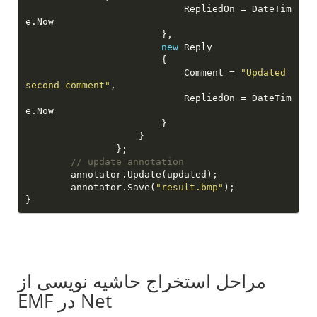
                            RepliedOn = DateTim
new
                            Comment = 
"Updated 
second comment"
                            RepliedOn = DateTim
// update annotation
        annotator.Save(
"result.bmp"
مراحل استخراج حاشیه نویسی از
EMF در Net