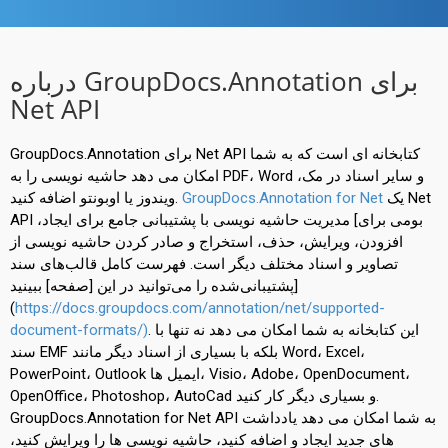
درباره GroupDocs.Annotation برای
Net API
GroupDocs.Annotation برای Net API کتابخانه ای است که به شما
امکان می دهد حاشیه نویسی را به PDF، Word و سایر اسناد در مک،
یک Net
GroupDocs.Annotation for Net
ویندوز یا اوبونتو اضافه کنید.
API بومی برای] مدیریت حاشیه نویسی با پشتیبانی جامع برای ایجاد،
افزودن، ویرایش، حذف، استخراج و صادر کردن حاشیه نویسی از
تصاویر و اسناد مختلف دیگر است. فهرست کامل قالب‌های سند
پشتیبانی‌شده را می‌توانید در این [صفحه] ببینید]
(
https://docs.groupdocs.com/annotation/net/supported-
. این کتابخانه به شما امکان می دهد نه تنها با
document-formats/)
سند EMF بلکه با بسیاری از اسناد دیگر مانند Word، Excel،
PowerPoint، Outlook ایمیل ها، Visio، Adobe، OpenDocument،
OpenOffice، Photoshop، AutoCad و بسیاری دیگر کار کنید.
GroupDocs.Annotation for Net API به شما امکان می دهد یادداشت
های جدید ایجاد و اضافه کنید، حاشیه نویسی ها را ویرایش کنید،