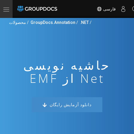
فارسی
ناوبری
را
تغییر
/
.NET
/
GroupDocs.Annotation
/
محصولات
دهید
حاشیه نویسی
EMF از Net
دانلود آزمایش رایگان