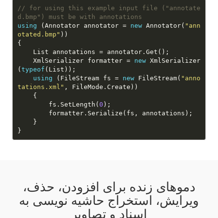
// for using this example input file ("annotate
d.bmp") must be with annotations
using
 (Annotator annotator = 
new
 Annotator(
"ann
otated.bmp"
    XmlSerializer formatter = 
new
 XmlSerializer
(
typeof
using
 (FileStream fs = 
new
 FileStream(
"anno
tations.xml"
        fs.SetLength(
0
دموهای زنده برای افزودن، حذف،
ویرایش، استخراج حاشیه نویسی به
اسناد و تصاویر