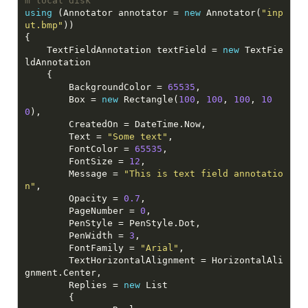
m local disk
using
 (Annotator annotator = 
new
 Annotator(
"inp
ut.bmp"
    TextFieldAnnotation textField = 
new
 TextFie
        BackgroundColor = 
65535
        Box = 
new
 Rectangle(
100
, 
100
, 
100
, 
10
0
        Text = 
"Some text"
        FontColor = 
65535
        FontSize = 
12
        Message = 
"This is text field annotatio
n"
        Opacity = 
0.7
        PageNumber = 
0
        PenWidth = 
3
        FontFamily = 
"Arial"
        TextHorizontalAlignment = HorizontalAli
        Replies = 
new