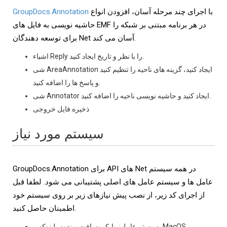
با اجرای چند مرحله آسان، افزودن انواع
GroupDocs.Annotation
حاشیه نویسی به فایل های EMF در هر برنامه مبتنی بر شبکه را
برای توسعه دهندگان Net آسان می کند.
اشیاء Reply را با نظر و تاریخ ایجاد کنید.
شی AreaAnnotation ایجاد کنید، گزینه های ناحیه را تنظیم کنید
و پاسخ ها را اضافه کنید.
شی Annotator ایجاد کنید و حاشیه نویسی ناحیه را اضافه کنید.
ذخیره فایل خروجی
سیستم مورد نیاز
GroupDocs.Annotation برای API های Net در همه سیستم
عامل ها و سیستم عامل های اصلی پشتیبانی می شود. لطفا قبل
از اجرای کد زیر، از نصب پیش نیازهای زیر بر روی سیستم خود
اطمینان حاصل کنید.
سیستم عامل: مایکروسافت ویندوز، لینوکس، MacOS