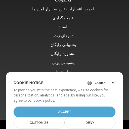
آخرین انتشارات، تازه به بازار آمده ها
قیمت گذاری
اسناد
دموهای زنده
پشتیبانی رایگان
مشاوره رایگان
پشتیبانی پولی
مشاوره پولی
وبلاگ
COOKIE NOTICE
وب سایت ها
To provide you with the best experience, we use cookies for
personalization, analytics, and ads. By using our site, you
در باره
agree to
our cookie policy
.
ACCEPT
CUSTOMIZE
DENY
© Aspose Pty Ltd 2001-2026. All Rights Reserved.