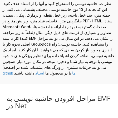
نظرات، حاشیه نویسی را استخراج کنید و آنها را از اسناد حذف کنید.
این کتابخانه از 13 نوع حاشیه نویسی مختلف پشتیبانی می کند، از
جمله متن، چند خط، ناحیه، زیر خط، نقطه، واترمارک، پیکان، بیضی،
جایگزینی متن، فاصله، فیلد متن، ویرایش منابع در PDF، HTML، اسناد
Microsoft Word، صفحات گسترده، نمودارها، ارائه ها، نقشه ها،
تصاویر و بسیاری از فرمت های فایل دیگر. مثال (لطفاً به زیر مراجعه
کنید) کار با سند EMF را نشان می دهد، در این مثال می توانید مراحل
اصلی نحوه کار با GroupDocs را مشاهده کنید. حاشیه نویسی: راه
اندازی مجوز، باز کردن سندی که می خواهید با آن کار کنید، ایجاد یک
حاشیه نویسی، اضافه کردن اشیاء داده برای تنظیم ویژگی های حاشیه
نویسی با توجه به نیاز شما و ذخیره نتیجه در مکان مورد نیاز. همچنین
می‌توانید جزئیات بیشتری از ویژگی‌های پشتیبانی‌شده در [صفحه]
داشته باشید.
github ما
یا در محصول ما
اسناد
مراحل افزودن حاشیه نویسی به EMF
در Net