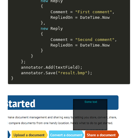
new
                Comment = 
"First comment"
new
                Comment = 
"Second comment"
    annotator.Save(
"result.bmp"