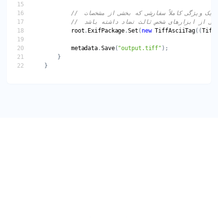
root
.
ExifPackage
.
Set
(
new
TiffAsciiTag
((
Tiff
metadata
.
Save
(
"output.tiff"