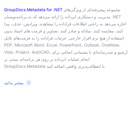
مجموعه پیشرفته‌ای از ویژگی‌های
GroupDocs.Metadata for .NET
مدیریت و دستکاری ابرداده را ارائه می‌دهد که به برنامه‌نویسان .NET
اجازه می‌دهد به راحتی اطلاعات فراداده را مشاهده، ویرایش، حذف، پیدا
کنند، مقایسه کنند، مبادله و صادر کنند. تصاویر و فرمت های اسناد بدون
استفاده از هیچ نرم افزار خارجی. جزئیات فراداده را به فرمت‌های فایل
PDF، Microsoft Word، Excel، PowerPoint، Outlook، OneNote،
Visio، Project، AutoCAD، آرشیو و چندرسانه‌ای با پشتیبانی اضافی برای
انجام عملیات ابرداده بر روی هر برنامه‌ای مبتنی بر
GroupDocs.Metadata با انعطاف‌پذیری واقعی اضافه کنید.
بیشتر بدانید