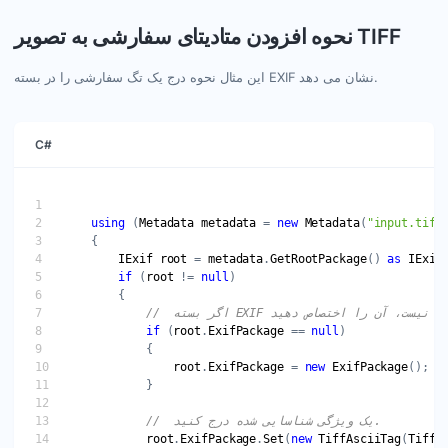
نحوه افزودن متادیتای سفارشی به تصویر TIFF
این مثال نحوه درج یک تگ سفارشی را در بسته EXIF ​​نشان می دهد.
C#
using
 (
Metadata
metadata
 = 
new
Metadata
(
"input.tiff
IExif
root
 = 
metadata
.
GetRootPackage
() 
as
IExif
if
 (
root
 != 
null
if
 (
root
.
ExifPackage
 == 
null
root
.
ExifPackage
 = 
new
ExifPackage
//  یک ویژگی شناسایی شده درج کنید.
root
.
ExifPackage
.
Set
(
new
TiffAsciiTag
(
TiffT