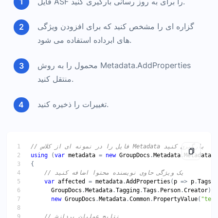
فایل ASF را برای به روز رسانی بارگیری کنید.
گزاره ای را مشخص کنید که برای افزودن ویژگی
های ابرداده استفاده می شود.
محمول را به روش Metadata.AddProperties
منتقل کنید.
تغییرات را ذخیره کنید.
// فایل را در نمونه ای از کلاس Metadata بارگیری کنید
using
 (
var
metadata
 = 
new
GroupDocs
.
Metadata
.
Metadata
(
"
// یک ویژگی حاوی نویسنده محتوا اضافه کنید
var
affected
 = 
metadata
.
AddProperties
(
p
 => 
p
.
Tags
.
C
GroupDocs
.
Metadata
.
Tagging
.
Tags
.
Person
.
Creator
new
GroupDocs
.
Metadata
.
Common
.
PropertyValue
(
"test
// نتایج عملیات پردازش