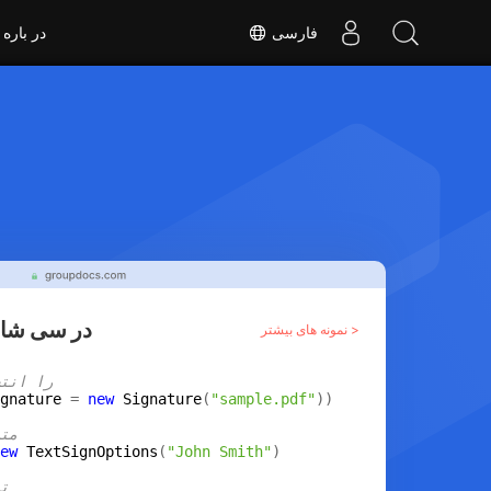
فارسی
در باره
ثبت فایل های PDF در س
نمونه های بیشتر >
// سند PDF 
gnature
 = 
new
Signature
(
"sample.pdf"
// 
ew
TextSignOptions
(
"John Smith"
//