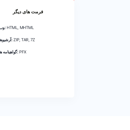
فرمت های دیگر
HTML, MHTML
وب:
ZIP, TAR, 7Z
آرشیوها:
PFX
گواهینامه ها: