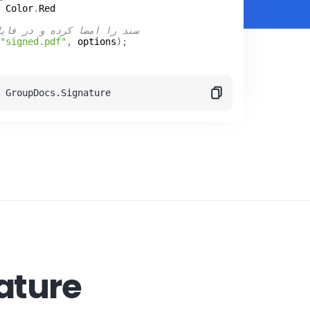
 
Color
.
Red
// سند را امضا کرده و در فای
"signed.pdf"
, 
options
 GroupDocs.Signature
نمای کل