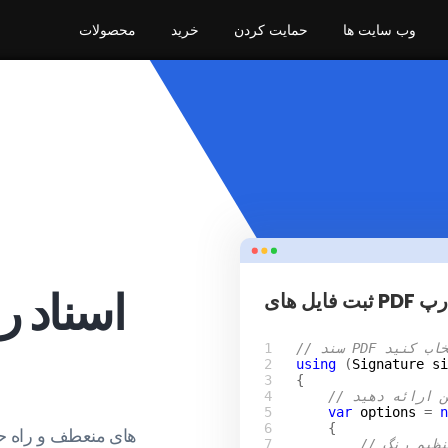
وب سایت ها
حمایت کردن
خرید
محصولات
اسناد ر
ی شارپ
را انتخاب کنید
using
 (
Signature
si
متن ارائه دهید
var
options
 = 
n
 تنظیم رنگ