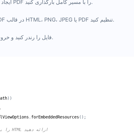
یک نمونه از کلاس Viewer ایجاد کنید و فایل PDF را با مسیر کامل بارگذاری کنید.
گزینه هایی را برای رندر کردن فایل PDF در قالب HTML، PNG، JPEG یا PDF تنظیم کنید.
فایل را رندر کنید و خروجی را در دایرکتوری فعلی بررسی کنید.
ath
lViewOptions
.
forEmbeddedResources