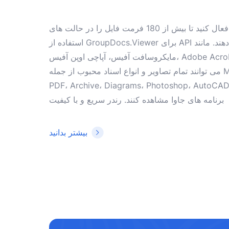
برنامه های جاوا خود را فعال کنید تا بیش از 180 فرمت فایل را در حالت های HTML، PDF یا تصویر با
استفاده از GroupDocs.Viewer برای API های جاوا بدون نصب نرم افزار اضافی نمایش دهند. مانند
مایکروسافت آفیس، آپاچی اوپن آفیس، Adobe Acrobat Reader و غیره. توسعه دهندگان به راحتی
می توانند تمام تصاویر و انواع اسناد محبوب از جمله Microsoft Office، OpenDocument، HTML،
PDF، Archive، Diagrams، Photoshop، AutoC و فرمت های زبان برنامه نویسی را در داخل
برنامه های جاوا مشاهده کنند. رندر سریع و با کیفیت
بیشتر بدانید