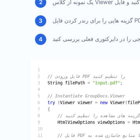
String
filePath
 = 
"input.pdf"
try
 (
Viewer
viewer
 = 
new
Viewer
(
fileP
HtmlViewOptions
viewOptions
 = 
Htm