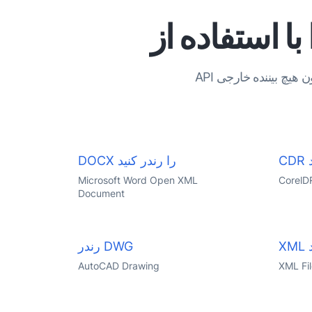
API نمایشگر اسناد و تصاویر چند فرمت برای جاوا. برخی از قالب‌های فایل محبوب را در زیر بدون هیچ بیننده خارجی
DOCX را رندر کنید
Microsoft Word Open XML
CorelD
Document
رندر DWG
AutoCAD Drawing
XML Fi