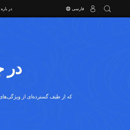
فارسی
در باره
رندر و مشاهده