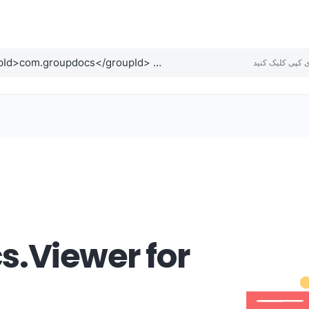
<dependencies> <dependency> <groupId>com.groupdocs</groupId> <artifactId>groupdocs-viewer</artifactId> <version>26.5.0</version> </dependency> </dependencies> <repositories> <repository> <id>repository.groupdocs.com</id> <name>GroupDocs Repository</name> <url>https://repository.groupdocs.com/repo/</url> </repository> </repositories>
ی کپی کلیک کنید