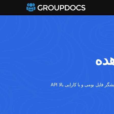
API نمایشگر فایل بومی و با کارایی بالا PDF برای برنامه‌های مبتنی بر جاوا، J2EE و J2SE، که از طیف گسترده‌ای از ویژگی‌های اضافی