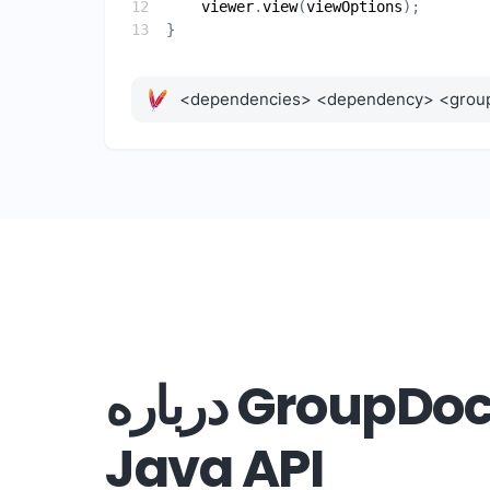
viewer
.
view
(
viewOptions
درباره GroupDocs.Viewer for
Java API