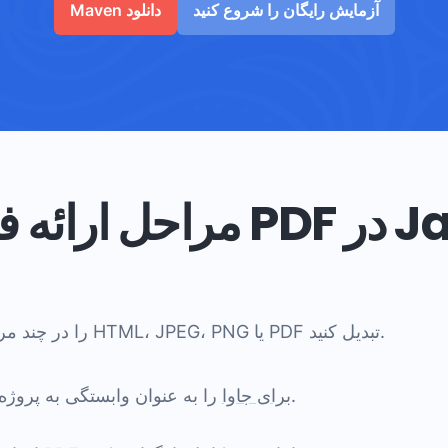
آزمایش رایگان را شروع کنید
Maven دانلود
یل PDF در Java
می‌توانید PDF را در چند مرحله به HTML، JPEG، PNG یا PDF تبدیل کنید.
را به عنوان وابستگی به پروژه خود اضافه کنید.
GroupDocs.Viewer برای جاوا