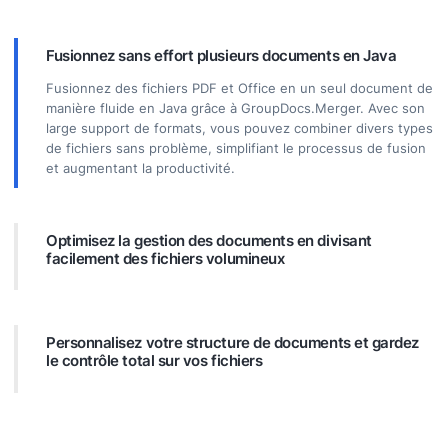
Fusionnez sans effort plusieurs documents en Java
Fusionnez des fichiers PDF et Office en un seul document de
manière fluide en Java grâce à GroupDocs.Merger. Avec son
large support de formats, vous pouvez combiner divers types
de fichiers sans problème, simplifiant le processus de fusion
et augmentant la productivité.
Optimisez la gestion des documents en divisant
facilement des fichiers volumineux
Décomposez de grands fichiers PDF ou Office en sections
plus petites et plus faciles à gérer. Divisez les documents par
pages spécifiques, plages ou extrayez des pages
Personnalisez votre structure de documents et gardez
individuelles. GroupDocs.Merger simplifie l’organisation des
le contrôle total sur vos fichiers
documents, rendant vos fichiers plus faciles à manipuler et à
accéder.
Prenez le contrôle total de vos documents en réorganisant,
échangeant ou supprimant des pages. Adaptez vos fichiers à
des besoins spécifiques avec la flexibilité de créer une