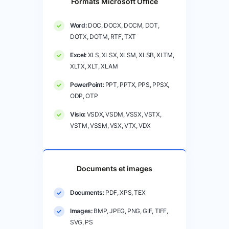
Formats Microsoft Office
Word:
DOC, DOCX, DOCM, DOT,
DOTX, DOTM, RTF, TXT
Excel:
XLS, XLSX, XLSM, XLSB, XLTM,
XLTX, XLT, XLAM
PowerPoint:
PPT, PPTX, PPS, PPSX,
ODP, OTP
Visio:
VSDX, VSDM, VSSX, VSTX,
VSTM, VSSM, VSX, VTX, VDX
Documents et images
Documents:
PDF, XPS, TEX
Images:
BMP, JPEG, PNG, GIF, TIFF,
SVG, PS