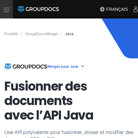
Toggle
FRANÇAIS
navigation
Prodotti
GroupDocs.Merger
Java
Merger pour Java
Fusionner des
documents
avec l’API Java
Une API polyvalente pour fusionner, diviser et modifier des