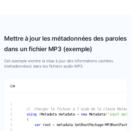
informations telles que les détails de la caméra, la
résolution, la date de création, etc.
Mettre à jour les métadonnées des paroles
dans un fichier MP3 (exemple)
Cet exemple montre la mise à jour des informations cachées
(métadonnées) dans les fichiers audio MP3.
C#
//  Charger le fichier à l'aide de la classe Metada
using
 (
Metadata
metadata
 = 
new
Metadata
(
"input.mp3"
var
root
 = 
metadata
.
GetRootPackage
<
MP3RootPacka