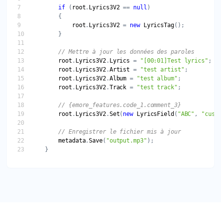
if
 (
root
.
Lyrics3V2
 == 
null
root
.
Lyrics3V2
 = 
new
LyricsTag
// Mettre à jour les données des paroles
root
.
Lyrics3V2
.
Lyrics
 = 
"[00:01]Test lyrics"
root
.
Lyrics3V2
.
Artist
 = 
"test artist"
root
.
Lyrics3V2
.
Album
 = 
"test album"
root
.
Lyrics3V2
.
Track
 = 
"test track"
// {emore_features.code_1.comment_3}
root
.
Lyrics3V2
.
Set
(
new
LyricsField
(
"ABC"
, 
"cust
// Enregistrer le fichier mis à jour
metadata
.
Save
(
"output.mp3"