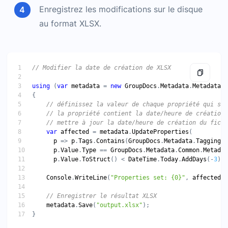
Enregistrez les modifications sur le disque
au format XLSX.
// Modifier la date de création de XLSX
using
 (
var
metadata
 = 
new
GroupDocs
.
Metadata
.
Metadata
(
"
// définissez la valeur de chaque propriété qui sat
// la propriété contient la date/heure de création 
// mettre à jour la date/heure de création du fichi
var
affected
 = 
metadata
.
UpdateProperties
p
 => 
p
.
Tags
.
Contains
(
GroupDocs
.
Metadata
.
Tagging
.
T
p
.
Value
.
Type
 == 
GroupDocs
.
Metadata
.
Common
.
Metadat
p
.
Value
.
ToStruct
() < 
DateTime
.
Today
.
AddDays
(-
3
), 
Console
.
WriteLine
(
"Properties set: {0}"
, 
affected
// Enregistrer le résultat XLSX
metadata
.
Save
(
"output.xlsx"