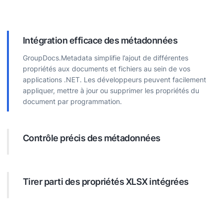
Intégration efficace des métadonnées
GroupDocs.Metadata simplifie l’ajout de différentes
propriétés aux documents et fichiers au sein de vos
applications .NET. Les développeurs peuvent facilement
appliquer, mettre à jour ou supprimer les propriétés du
document par programmation.
Contrôle précis des métadonnées
L’API offre des options étendues pour gérer les propriétés
des documents. Les développeurs peuvent trouver et
traiter efficacement toutes les données cachées placées
Tirer parti des propriétés XLSX intégrées
dans les fichiers professionnels.
En fonction du format du document, les développeurs
peuvent utiliser les propriétés existantes telles que les
données EXIF ​​​​pour les images. Cela peut inclure des