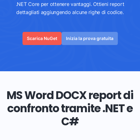
.NET Core per ottenere vantaggi. Ottieni report
dettagliati aggiungendo alcune righe di codice.
Scarica NuGet
Inizia la prova gratuita
MS Word DOCX report di
confronto tramite .NET e
C#