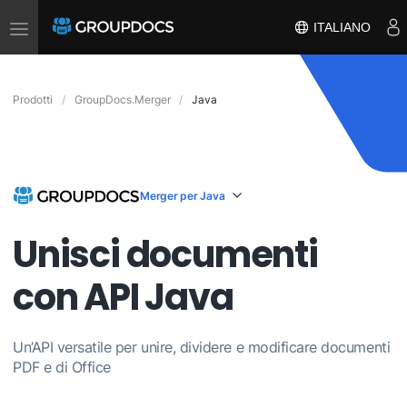
Toggle
ITALIANO
navigation
Prodotti
GroupDocs.Merger
Java
Merger per Java
Unisci documenti
con API Java
Un’API versatile per unire, dividere e modificare documenti
PDF e di Office