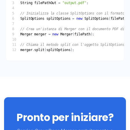
String
filePathOut
 = 
"output.pdf"
SplitOptions
splitOptions
 = 
new
SplitOptions
(
filePathO
Merger
merger
 = 
new
Merger
(
filePath
merger
.
split
(
splitOptions
Pronto per iniziare?