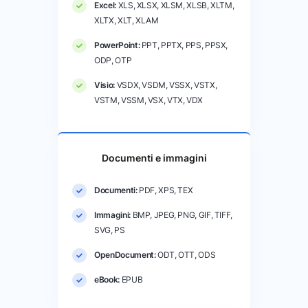
Excel:
XLS, XLSX, XLSM, XLSB, XLTM,
XLTX, XLT, XLAM
PowerPoint:
PPT, PPTX, PPS, PPSX,
ODP, OTP
Visio:
VSDX, VSDM, VSSX, VSTX,
VSTM, VSSM, VSX, VTX, VDX
Documenti e immagini
Documenti:
PDF, XPS, TEX
Immagini:
BMP, JPEG, PNG, GIF, TIFF,
SVG, PS
OpenDocument:
ODT, OTT, ODS
eBook:
EPUB