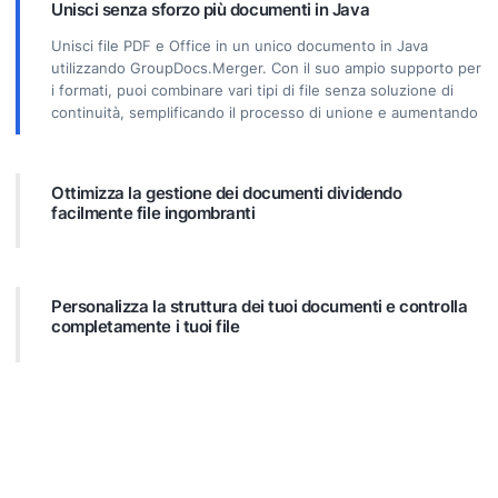
Unisci senza sforzo più documenti in Java
Unisci file PDF e Office in un unico documento in Java
utilizzando GroupDocs.Merger. Con il suo ampio supporto per
i formati, puoi combinare vari tipi di file senza soluzione di
continuità, semplificando il processo di unione e aumentando
la produttività.
Ottimizza la gestione dei documenti dividendo
facilmente file ingombranti
Suddividi grandi file PDF o Office in sezioni più piccole e
gestibili. Dividi i documenti per pagine specifiche, intervalli o
estrai singole pagine. GroupDocs.Merger semplifica
Personalizza la struttura dei tuoi documenti e controlla
l’organizzazione dei documenti, rendendo i tuoi file più facili
completamente i tuoi file
da gestire e accedere.
Prendi il pieno controllo dei tuoi documenti riordinando,
scambiando o rimuovendo pagine. Adatta i tuoi file alle
esigenze specifiche con la flessibilità di creare una struttura
documentale personalizzata utilizzando GroupDocs.Merger.