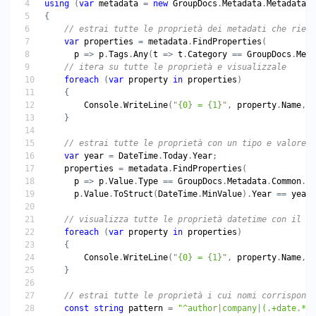
using
 (
var
metadata
 = 
new
GroupDocs
.
Metadata
.
Metadata
(
"
// estrai tutte le proprietà dei metadati che rien
var
properties
 = 
metadata
.
FindProperties
p
 => 
p
.
Tags
.
Any
(
t
 => 
t
.
Category
 == 
GroupDocs
.
Meta
// itera su tutte le proprietà e visualizzale
foreach
 (
var
property
in
properties
Console
.
WriteLine
(
"{0} = {1}"
, 
property
.
Name
, 
p
// estrai tutte le proprietà con un tipo e valore s
var
year
 = 
DateTime
.
Today
.
Year
properties
 = 
metadata
.
FindProperties
p
 => 
p
.
Value
.
Type
 == 
GroupDocs
.
Metadata
.
Common
.
Me
p
.
Value
.
ToStruct
(
DateTime
.
MinValue
).
Year
 == 
year
// visualizza tutte le proprietà datetime con il va
foreach
 (
var
property
in
properties
Console
.
WriteLine
(
"{0} = {1}"
, 
property
.
Name
, 
p
// estrai tutte le proprietà i cui nomi corrispondo
const
string
pattern
 = 
"^author|company|(.+date.*)$