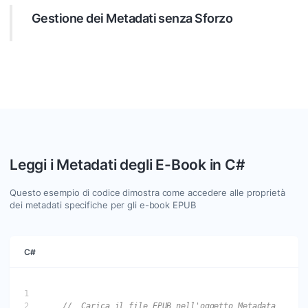
espressioni regolari per trovare esattamente i metadati di
Gestione dei Metadati senza Sforzo
cui hai bisogno.
Sfrutta .NET per elaborare i valori delle voci di metadati
rilevate. GroupDocs.Metadata ti consente di aggiungere,
aggiornare o rimuovere i metadati in modo efficace nei
formati di file supportati.
Leggi i Metadati degli E-Book in C#
Questo esempio di codice dimostra come accedere alle proprietà
dei metadati specifiche per gli e-book EPUB
C#
//  Carica il file EPUB nell'oggetto Metadata