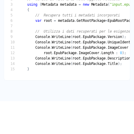
using
 (
Metadata
metadata
 = 
new
Metadata
(
"input.epub
//  Recupera tutti i metadati incorporati
var
root
 = 
metadata
.
GetRootPackage
<
EpubRootPack
//  Utilizza i dati recuperati per le esigenze 
Console
.
WriteLine
(
root
.
EpubPackage
.
Version
Console
.
WriteLine
(
root
.
EpubPackage
.
UniqueIdenti
Console
.
WriteLine
(
root
.
EpubPackage
.
ImageCover
 !
root
.
EpubPackage
.
ImageCover
.
Length
 : 
0
Console
.
WriteLine
(
root
.
EpubPackage
.
Description
Console
.
WriteLine
(
root
.
EpubPackage
.
Title