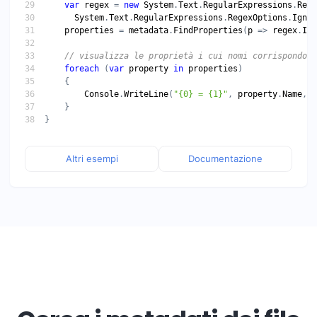
var
regex
 = 
new
System
.
Text
.
RegularExpressions
.
Rege
System
.
Text
.
RegularExpressions
.
RegexOptions
.
Ignor
properties
 = 
metadata
.
FindProperties
(
p
 => 
regex
.
IsM
// visualizza le proprietà i cui nomi corrispondono
foreach
 (
var
property
in
properties
Console
.
WriteLine
(
"{0} = {1}"
, 
property
.
Name
, 
p
Altri esempi
Documentazione