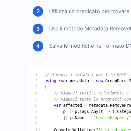
Utilizza un predicato per trovare
Usa il metodo Metadata.RemovePr
Salva le modifiche nel formato 
// Rimuovi i metadati del file DOTM
using
 (
var
metadata
 = 
new
GroupDocs
.
M
// Rimuovi tutti i riferimenti a 
// Rimuovi tutte le proprietà con
var
affected
 = 
metadata
.
RemovePro
p
 => 
p
.
Tags
.
Any
(
t
 => 
t
.
Catego
        || 
p
.
Name
 == 
"CustomProperty"
Console
.
WriteLine
(
"Affected prop