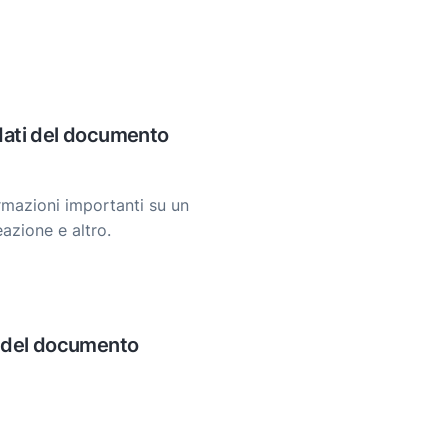
dati del documento
rmazioni importanti su un
azione e altro.
i del documento
i tuoi documenti per una
 e precisione.