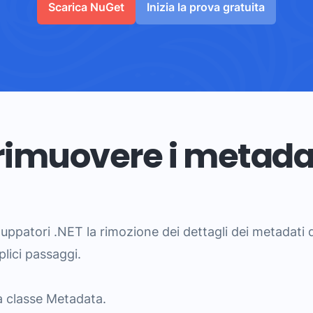
Scarica NuGet
Inizia la prova gratuita
 rimuovere i metada
luppatori .NET la rimozione dei dettagli dei metadati d
lici passaggi.
a classe Metadata.