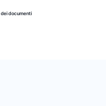
 dei documenti
oi documenti! Aggiungi
ati superflui e garantisci la