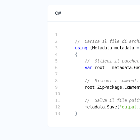
C#
//  Carica il file di arch
using
 (
Metadata
metadata
 =
//  Ottieni il pacchet
var
root
 = 
metadata
.
Ge
//  Rimuovi i commenti
root
.
ZipPackage
.
Commen
//  Salva il file puli
metadata
.
Save
(
"output.