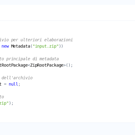
ivio per ulteriori elaborazioni
 
new
Metadata
(
"input.zip"
to principale di metadata
tRootPackage
<
ZipRootPackage
 dell'archivio
t
 = 
null
to
zip"