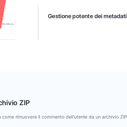
Gestione potente dei metadati
Sfrutta al massimo i metadati dei tu
informazioni personalizzate, rimuovi d
coerenza.
chivio ZIP
 come rimuovere il commento dell’utente da un archivio ZIP