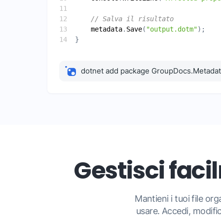
// Salva il risultato
metadata
.
Save
(
"output.dotm"
dotnet add package GroupDocs.Metada
Gestisci fac
Mantieni i tuoi file or
usare. Accedi, modifi