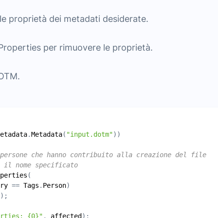
 le proprietà dei metadati desiderate.
operties per rimuovere le proprietà.
DOTM.
etadata
.
Metadata
(
"input.dotm"
persone che hanno contribuito alla creazione del file
 il nome specificato
perties
ry
 == 
Tags
.
Person
erties: {0}"
, 
affected