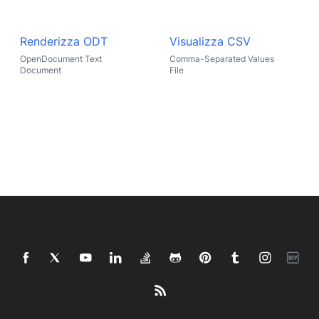
Renderizza ODT
Visualizza CSV
OpenDocument Text
Comma-Separated Values
Document
File