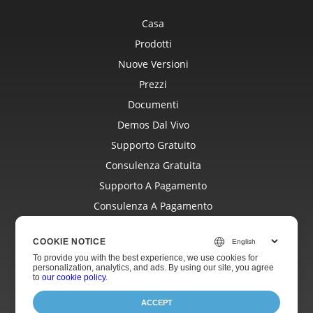
Casa
Prodotti
Nuove Versioni
Prezzi
Documenti
Demos Dal Vivo
Supporto Gratuito
Consulenza Gratuita
Supporto A Pagamento
Consulenza A Pagamento
Blog
COOKIE NOTICE
Siti Web
To provide you with the best experience, we use cookies for
Di
personalization, analytics, and ads. By using our site, you agree
to
our cookie policy
.
ACCEPT