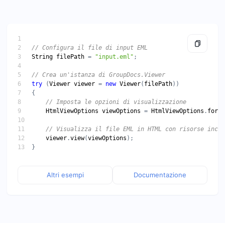
String
filePath
 = 
"input.eml"
try
 (
Viewer
viewer
 = 
new
Viewer
(
filePath
HtmlViewOptions
viewOptions
 = 
HtmlViewOptions
.
forEm
viewer
.
view
(
viewOptions
Altri esempi
Documentazione