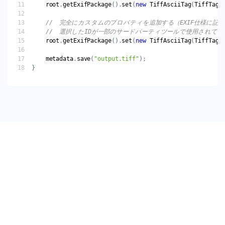
root
.
getExifPackage
().
set
(
new
TiffAsciiTag
(
TiffTagI
root
.
getExifPackage
().
set
(
new
TiffAsciiTag
(
TiffTagI
metadata
.
save
(
"output.tiff"