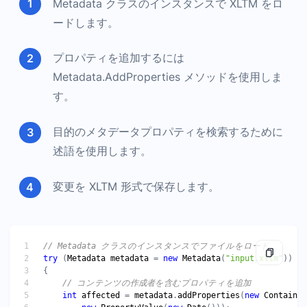
Metadata クラスのインスタンスで XLTM をロ
ードします。
プロパティを追加するには
Metadata.AddProperties メソッドを使用しま
す。
目的のメタデータプロパティを検索するために
述語を使用します。
変更を XLTM 形式で保存します。
try
 (
Metadata
metadata
 = 
new
Metadata
(
"input.xltm"
int
affected
 = 
metadata
.
addProperties
(
new
ContainsT