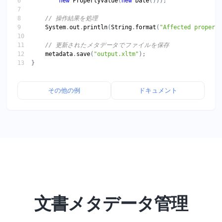
new
PropertyValue
(
new
Date
System
.
out
.
println
(
String
.
format
(
"Affected properti
metadata
.
save
(
"output.xltm"
その他の例
ドキュメント
文書メタデータ管理