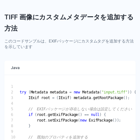
TIFF 画像にカスタムメタデータを追加する
方法
このコードサンプルは、EXIFパッケージにカスタムタグを追加する方法
を示しています
Java
try
 (
Metadata
metadata
 = 
new
Metadata
(
"input.tiff"
IExif
root
 = (
IExif
) 
metadata
.
getRootPackage
if
 (
root
.
getExifPackage
() == 
null
root
.
setExifPackage
(
new
ExifPackage