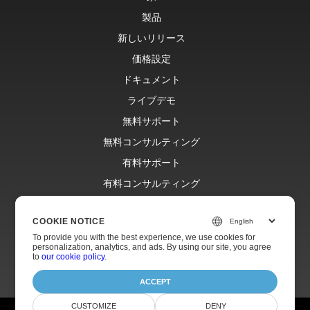
製品
新しいリリース
価格設定
ドキュメント
ライブデモ
無料サポート
無料コンサルティング
有料サポート
有料コンサルティング
ブログ
COOKIE NOTICE
ウェブサイト
To provide you with the best experience, we use cookies for
約
personalization, analytics, and ads. By using our site, you agree
to
our cookie policy
.
ACCEPT
CUSTOMIZE
DENY