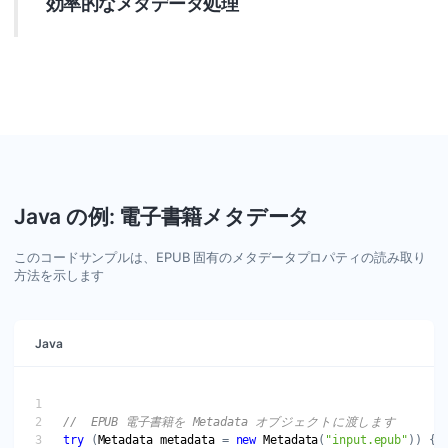
効率的なメタデータ処理
Java を活用して見つかったメタデータエントリの値を処理し
ます。GroupDocs.Metadata を使用してメタデータを効果的
に操作できます。サポートされている形式のメタデータを自
由に追加、更新、またはクリアできます。
Java の例: 電子書籍メタデータ
このコードサンプルは、EPUB 固有のメタデータプロパティの読み取り
方法を示します
Java
try
 (
Metadata
metadata
 = 
new
Metadata
(
"input.epub"