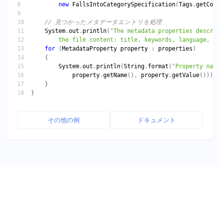
new
FallsIntoCategorySpecification
(
Tags
.
getCont
System
.
out
.
println
(
        the file content: title, keywords, language, et
for
 (
MetadataProperty
property
 : 
properties
System
.
out
.
println
(
String
.
format
(
"Property name
property
.
getName
(), 
property
.
getValue
その他の例
ドキュメント