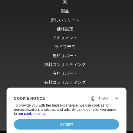
家
製品
新しいリリース
価格設定
ドキュメント
ライブデモ
無料サポート
無料コンサルティング
有料サポート
有料コンサルティング
ブログ
COOKIE NOTICE
ウェブサイト
To provide you with the best experience, we use cookies for
約
personalization, analytics, and ads. By using our site, you agree
to
our cookie policy
.
ACCEPT