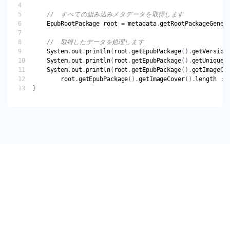
EpubRootPackage
root
 = 
metadata
.
getRootPackageGener
System
.
out
.
println
(
root
.
getEpubPackage
().
getVersion
System
.
out
.
println
(
root
.
getEpubPackage
().
getUniqueI
System
.
out
.
println
(
root
.
getEpubPackage
().
getImageCo
root
.
getEpubPackage
().
getImageCover
().
length
 : 