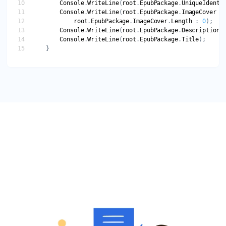
Console
.
WriteLine
(
root
.
EpubPackage
.
UniqueIdenti
Console
.
WriteLine
(
root
.
EpubPackage
.
ImageCover
 !
root
.
EpubPackage
.
ImageCover
.
Length
 : 
0
Console
.
WriteLine
(
root
.
EpubPackage
.
Description
Console
.
WriteLine
(
root
.
EpubPackage
.
Title