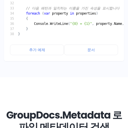
// 다음 패턴과 일치하는 이름을 가진 속성을 표시합니다
foreach
 (
var
property
in
properties
Console
.
WriteLine
(
"{0} = {1}"
, 
property
.
Name
, 
p
추가 예제
문서
GroupDocs.Metadata 로
파일 메타데이터 검색