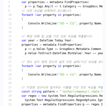
var
properties
 = 
metadata
.
FindProperties
p
 => 
p
.
Tags
.
Any
(
t
 => 
t
.
Category
 == 
GroupDocs
.
Meta
// 모든 속성을 반복하며 표시합니다
foreach
 (
var
property
in
properties
Console
.
WriteLine
(
"{0} = {1}"
, 
property
.
Name
, 
p
// 특정 유형 및 값을 가진 모든 속성을 추출합니다
var
year
 = 
DateTime
.
Today
.
Year
properties
 = 
metadata
.
FindProperties
p
 => 
p
.
Value
.
Type
 == 
GroupDocs
.
Metadata
.
Common
.
Me
p
.
Value
.
ToStruct
(
DateTime
.
MinValue
).
Year
 == 
year
// 연도 값이 현재 연도와 같은 모든 날짜/시간 속성을 표시
foreach
 (
var
property
in
properties
Console
.
WriteLine
(
"{0} = {1}"
, 
property
.
Name
, 
p
// 지정된 정규식과 일치하는 이름을 가진 모든 속성을 추출
const
string
pattern
 = 
"^author|company|(.+date.*)$
var
regex
 = 
new
System
.
Text
.
RegularExpressions
.
Rege
System
.
Text
.
RegularExpressions
.
RegexOptions
.
Ignor
properties
 = 
metadata
.
FindProperties
(
p
 => 
regex
.
IsM