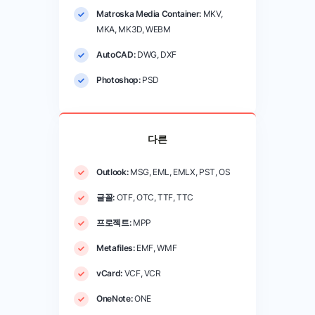
Matroska Media Container:
MKV,
MKA, MK3D, WEBM
AutoCAD:
DWG, DXF
Photoshop:
PSD
다른
Outlook:
MSG, EML, EMLX, PST, OS
글꼴:
OTF, OTC, TTF, TTC
프로젝트:
MPP
Metafiles:
EMF, WMF
vCard:
VCF, VCR
OneNote:
ONE