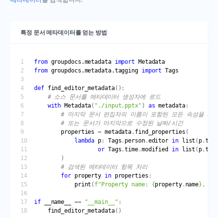
특정 문서 메타데이터를 얻는 방법
from
groupdocs.metadata
import
Metadata
from
groupdocs.metadata.tagging
import
Tags
def
find_editor_metadata
# 소스 문서를 메타데이터 생성자에 로드
with
Metadata
(
"./input.pptx"
) 
as
metadata
# 마지막 문서 편집자의 이름이 포함된 모든 속성을 가
# 또는 문서가 마지막으로 수정된 날짜/시간
properties
 = 
metadata
.
find_properties
lambda
p
: 
Tags
.
person
.
editor
in
list
(
p
.
tag
or
Tags
.
time
.
modified
in
list
(
p
.
tag
# 검색된 메타데이터 항목 처리
for
property
in
properties
print
(
f
"Property name: 
{
property
.
name
}
, Pr
if
__name__
 == 
"__main__"
find_editor_metadata