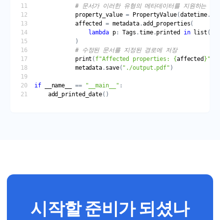
# 문서가 이러한 유형의 메타데이터를 지원하는 경
property_value
 = 
PropertyValue
(
datetime
.
no
affected
 = 
metadata
.
add_properties
lambda
p
: 
Tags
.
time
.
printed
in
list
(
p
.
# 수정된 문서를 지정된 경로에 저장
print
(
f
"Affected properties: 
{
affected
}
"
metadata
.
save
(
"./output.pdf"
if
__name__
 == 
"__main__"
add_printed_date
시작할 준비가 되셨나