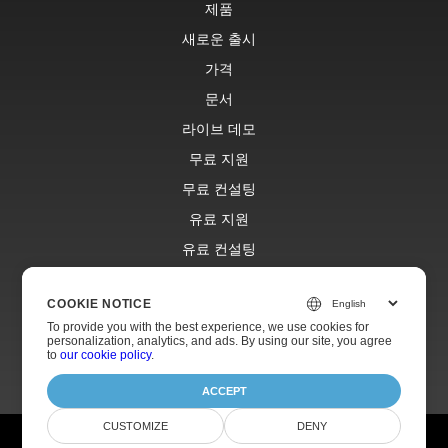
제품
새로운 출시
가격
문서
라이브 데모
무료 지원
무료 컨설팅
유료 지원
유료 컨설팅
블로그
COOKIE NOTICE
웹사이트
To provide you with the best experience, we use cookies for
에 대한
personalization, analytics, and ads. By using our site, you agree
to
our cookie policy
.
ACCEPT
CUSTOMIZE
DENY
© Aspose Pty Ltd 2001-2026. 판권 소유.