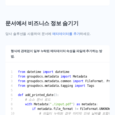
문서에서 비즈니스 정보 숨기기
당사 솔루션을 사용하여 문서에
메타데이터를 추가
하세요.
형식에 관계없이 일부 누락된 메타데이터 속성을 파일에 추가하는 방
법.
from
datetime
import
datetime
from
groupdocs.metadata
import
Metadata
from
groupdocs.metadata.common
import
FileFormat
, 
Prop
from
groupdocs.metadata.tagging
import
Tags
def
add_printed_date
# 소스 문서 로드
with
Metadata
(
"./input.pdf"
) 
as
metadata
if
metadata
.
file_format
 != 
FileFormat
.
UNKNOWN
# 파일이 누락된 경우 마지막 인쇄 날짜를 포함하는