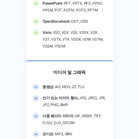
PowerPoint:
PPT, PPTX, PPS, PPSX,
PPSM, POT, POTM, POTX, PPTM
OpenDocument:
ODT, ODS
Visio:
VSD, VDX, VSS, VSSX, VSX,
VST, VSTX, VTX, VSDX, VDW, VSTM,
VSSM, VSDM
미디어 및 그래픽
동영상:
AVI, MOV, QT, FLV
인기 있는 이미지 형식:
JPG, JPEG, JPE,
JP2, PNG, BMP
다중 페이지 이미지:
GIF, WEBP, TIFF,
DJVU, DJV, DICOM
오디오:
MP3, WAV