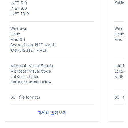
.NET 6.0
Kotlin
.NET 8.0
.NET 10.0
Windows
Windo
Linux
Linux
Mac OS
Mac O
Android (via .NET MAUI)
iOS (via .NET MAUI)
Microsoft Visual Studio
IntelliJ
Microsoft Visual Code
Eclipse
JetBrains Rider
NetBea
JetBrains IntelliJ IDEA
30+ file formats
30+ fil
자세히 알아보기