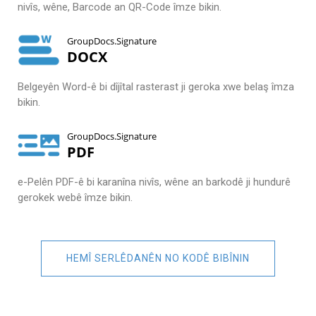
nivîs, wêne, Barcode an QR-Code îmze bikin.
GroupDocs.Signature
DOCX
Belgeyên Word-ê bi dîjîtal rasterast ji geroka xwe belaş îmza
bikin.
GroupDocs.Signature
PDF
e-Pelên PDF-ê bi karanîna nivîs, wêne an barkodê ji hundurê
gerokek webê îmze bikin.
HEMÎ SERLÊDANÊN NO KODÊ BIBÎNIN