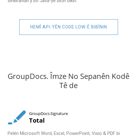
sêwirandin ji bo Java-yê bicîh bikin.
HEMÎ API-YÊN CODE LOW-Ê BIBÎNIN
GroupDocs. Îmze No Sepanên Kodê
Tê de
GroupDocs.Signature
Total
Pelên Microsoft Word, Excel, PowerPoint, Visio & PDF bi