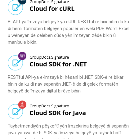
GroupDocs.Signature
Cloud for cURL
Bi API-ya îmzeya belgeyê ya cURL RESTful re bixebitin da ku
di hemî formatên belgeyên populer ên wekî PDF, Word, Excel
û wêneyan de celebên cûda yên îmzeyan zêde bikin û
manîpule bikin.
GroupDocs.Signature
Cloud SDK for .NET
RESTful API-ya e-îmzayê bi hêsanî bi .NET SDK-ê re bikar
bînin da ku di nav sepanên .NET-ê de di gelek formatên
belgeyê de îmzeya dîjîtal birêve bibin.
GroupDocs.Signature
Cloud SDK for Java
Taybetmendiyên pêşkeftî yên îmzekirina belgeyê di sepanên
java-ya xwe de bi SDK-ya îmzeya belgeyê ya taybetî hatî