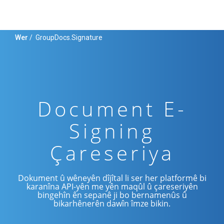
Wer
/
GroupDocs.Signature
Document E-
Signing
Çareseriya
Dokument û wêneyên dîjîtal li ser her platformê bi
karanîna API-yên me yên maqûl û çareseriyên
bingehîn ên sepanê ji bo bernamenûs û
bikarhênerên dawîn îmze bikin.