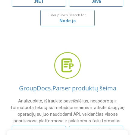
.NET
Java
GroupDocs.Search for
Node.js
GroupDocs.Parser produktų šeima
Analizuokite, ištraukite paveikslėlius, neapdorotą ir
formatuotą tekstą su metaduomenimis ir atlikite daugybę
operacijų su juo naudodami API, veikiančias visose
populiariose platformose ir palaikomus failų formatus.
GroupDocs.Parser for
GroupDocs.Parser for