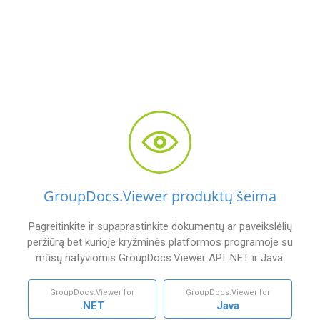
GroupDocs.Viewer produktų šeima
Pagreitinkite ir supaprastinkite dokumentų ar paveikslėlių
peržiūrą bet kurioje kryžminės platformos programoje su
mūsų natyviomis GroupDocs.Viewer API .NET ir Java.
GroupDocs.Viewer for
GroupDocs.Viewer for
.NET
Java