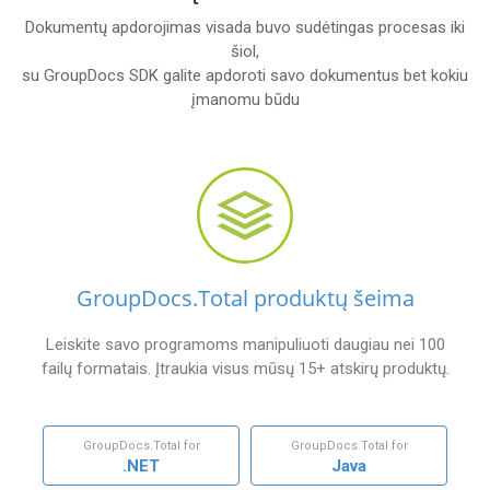
Dokumentų apdorojimas visada buvo sudėtingas procesas iki
šiol,
su GroupDocs SDK galite apdoroti savo dokumentus bet kokiu
įmanomu būdu
GroupDocs.Total produktų šeima
Leiskite savo programoms manipuliuoti daugiau nei 100
failų formatais. Įtraukia visus mūsų 15+ atskirų produktų.
GroupDocs.Total for
GroupDocs.Total for
.NET
Java