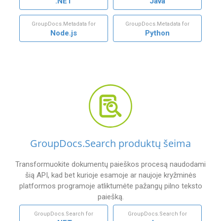
.NET
Java
GroupDocs.Metadata for
GroupDocs.Metadata for
Node.js
Python
GroupDocs.Search produktų šeima
Transformuokite dokumentų paieškos procesą naudodami
šią API, kad bet kurioje esamoje ar naujoje kryžminės
platformos programoje atliktumėte pažangų pilno teksto
paiešką.
GroupDocs.Search for
GroupDocs.Search for