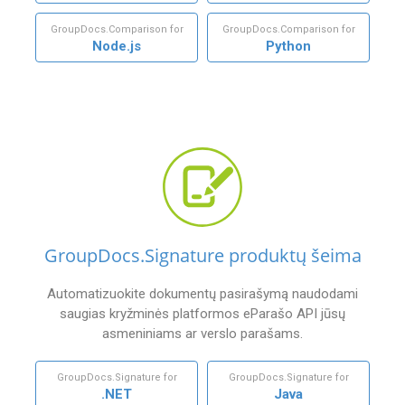
GroupDocs.Comparison for
GroupDocs.Comparison for
Node.js
Python
GroupDocs.Signature produktų šeima
Automatizuokite dokumentų pasirašymą naudodami
saugias kryžminės platformos eParašo API jūsų
asmeniniams ar verslo parašams.
GroupDocs.Signature for
GroupDocs.Signature for
.NET
Java