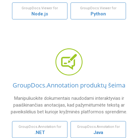
GroupDocs.Viewer for
GroupDocs.Viewer for
Node.js
Python
GroupDocs.Annotation produktų šeima
Manipuliuokite dokumentais naudodami interaktyvias ir
paaiškinančias anotacijas, kad pažymėtumėte tekstą ar
paveikslėlius bet kurioje kryžminės platformos sprendime.
GroupDocs.Annotation for
GroupDocs.Annotation for
.NET
Java