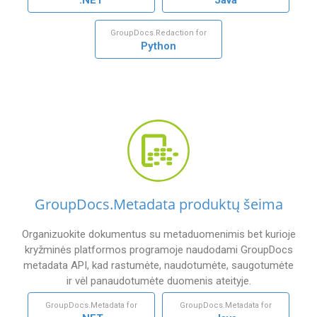
.NET
Java
GroupDocs.Redaction for
Python
GroupDocs.Metadata produktų šeima
Organizuokite dokumentus su metaduomenimis bet kurioje
kryžminės platformos programoje naudodami GroupDocs
metadata API, kad rastumėte, naudotumėte, saugotumėte
ir vėl panaudotumėte duomenis ateityje.
GroupDocs.Metadata for
GroupDocs.Metadata for