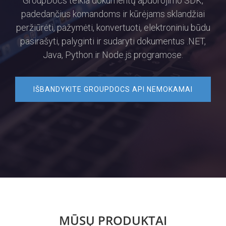
GroupDocs teikia dokumentų apdorojimo SDK,
padedančius komandoms ir kūrėjams sklandžiai
peržiūrėti, pažymėti, konvertuoti, elektroniniu būdu
pasirašyti, palyginti ir sudaryti dokumentus .NET,
Java, Python ir Node.js programose.
IŠBANDYKITE GROUPDOCS API NEMOKAMAI
MŪSŲ PRODUKTAI