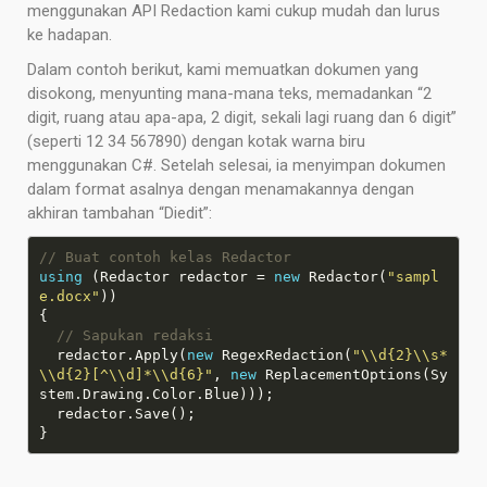
menggunakan API Redaction kami cukup mudah dan lurus
ke hadapan.
Dalam contoh berikut, kami memuatkan dokumen yang
disokong, menyunting mana-mana teks, memadankan “2
digit, ruang atau apa-apa, 2 digit, sekali lagi ruang dan 6 digit”
(seperti 12 34 567890) dengan kotak warna biru
menggunakan C#. Setelah selesai, ia menyimpan dokumen
dalam format asalnya dengan menamakannya dengan
akhiran tambahan “Diedit”:
// Buat contoh kelas Redactor
using
 (Redactor redactor = 
new
 Redactor(
"sampl
e.docx"
// Sapukan redaksi
  redactor.Apply(
new
 RegexRedaction(
"\\d{2}\\s*
\\d{2}[^\\d]*\\d{6}"
, 
new
 ReplacementOptions(Sy