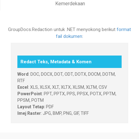
Kemerdekaan
GroupDocs.Redaction untuk .NET menyokong berikut
format
fail dokumen
:
Redact Teks, Metadata & Komen
Word
: DOC, DOCX, DOT, ODT, DOTX, DOCM, DOTM,
RTF
Excel
: XLS, XLSX, XLT, XLTX, XLSM, XLTM, CSV
PowerPoint
: PPT, PPTX, PPS, PPSX, POTX, PPTM,
PPSM, POTM
Layout Tetap
: PDF
Imej Raster
: JPG, BMP, PNG, GIF, TIFF