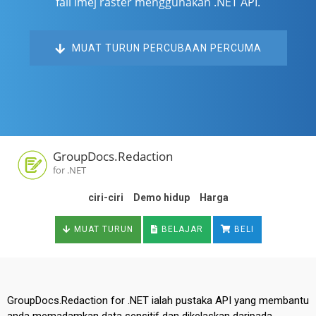
fail imej raster menggunakan .NET API.
MUAT TURUN PERCUBAAN PERCUMA
GroupDocs.Redaction
for .NET
ciri-ciri
Demo hidup
Harga
MUAT TURUN
BELAJAR
BELI
GroupDocs.Redaction for .NET ialah pustaka API yang membantu