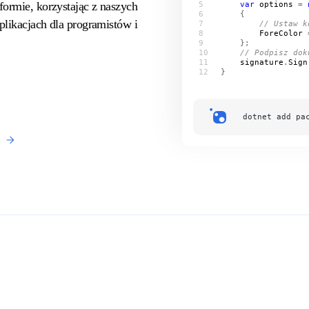
var
options
 = 
formie, korzystając z naszych
plikacjach dla programistów i
// Ustaw k
ForeColor
 
// Podpisz dok
signature
.
Sign
dotnet add pa