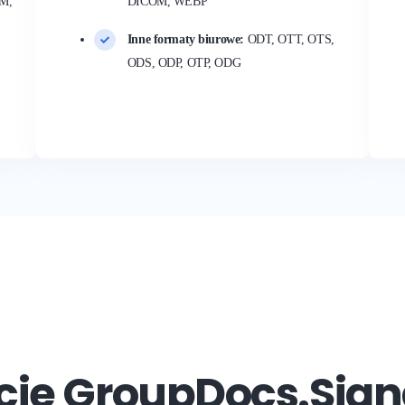
M,
DICOM, WEBP
Inne formaty biurowe:
ODT, OTT, OTS,
ODS, ODP, OTP, ODG
cje GroupDocs.Sign