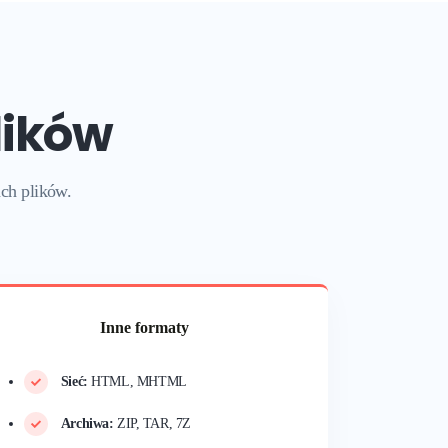
lików
ach plików
.
Inne formaty
Sieć:
HTML, MHTML
Archiwa:
ZIP, TAR, 7Z