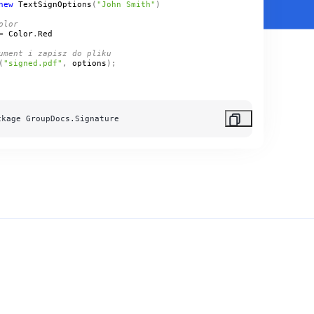
new
TextSignOptions
(
"John Smith"
olor
= 
Color
.
Red
ument i zapisz do pliku
(
"signed.pdf"
, 
options
ckage GroupDocs.Signature