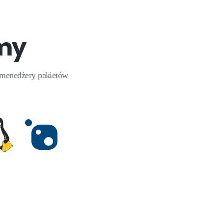
rmy
i menedżery pakietów