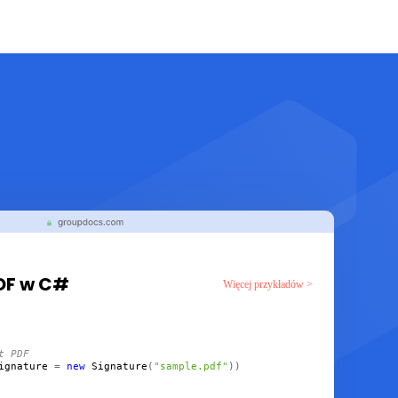
PDF w C#
Więcej przykładów >
t PDF
ignature
 = 
new
Signature
(
"sample.pdf"