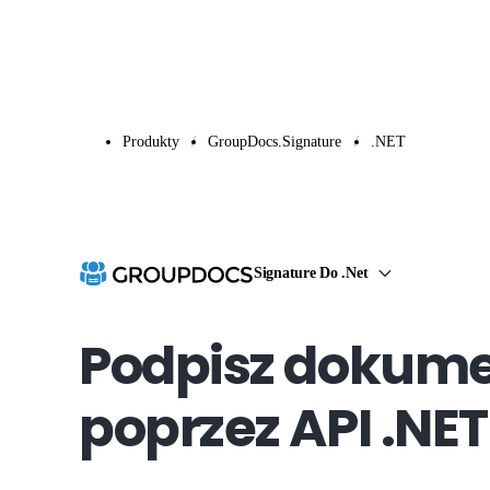
Produkty
GroupDocs.Signature
.NET
Signature Do .Net
Podpisz dokum
poprzez API .NET