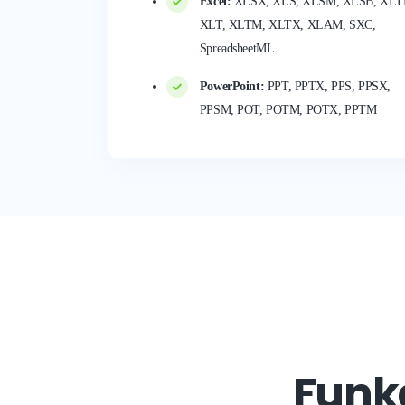
Excel:
XLSX, XLS, XLSM, XLSB, XLT
XLT, XLTM, XLTX, XLAM, SXC,
SpreadsheetML
PowerPoint:
PPT, PPTX, PPS, PPSX,
PPSM, POT, POTM, POTX, PPTM
Funk