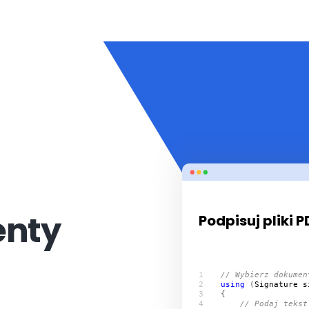
enty
Podpisuj pliki 
// Wybierz dokumen
using
 (
Signature
s
// Podaj tekst