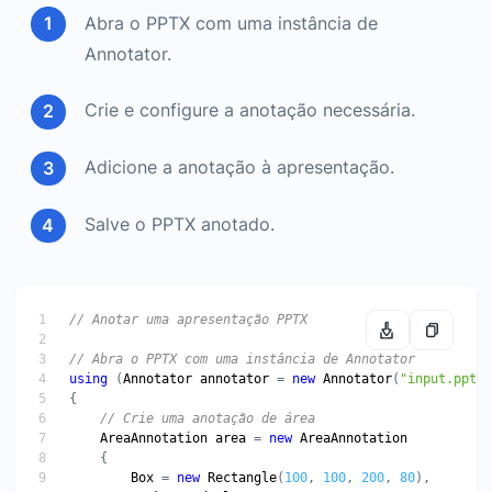
Abra o PPTX com uma instância de
Annotator.
Crie e configure a anotação necessária.
Adicione a anotação à apresentação.
Salve o PPTX anotado.
// Anotar uma apresentação PPTX
// Abra o PPTX com uma instância de Annotator
using
 (
Annotator
annotator
 = 
new
Annotator
(
"input.pptx"
// Crie uma anotação de área
AreaAnnotation
area
 = 
new
AreaAnnotation
Box
 = 
new
Rectangle
(
100
, 
100
, 
200
, 
80