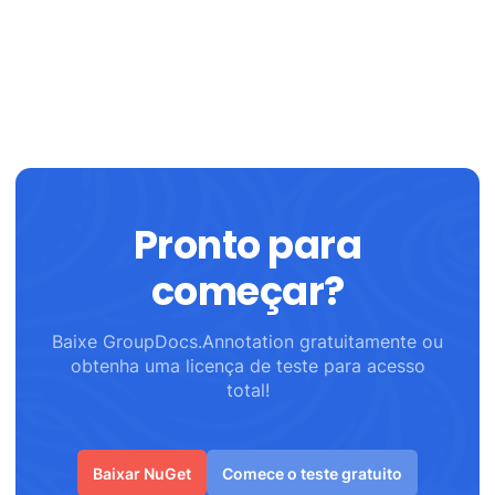
Pronto para
começar?
Baixe GroupDocs.Annotation gratuitamente ou
obtenha uma licença de teste para acesso
total!
Baixar NuGet
Comece o teste gratuito