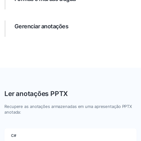
Desenhe formas e aplique marcas d’água ou imagens nos
slides PPTX.
Gerenciar anotações
Obtenha, remova, importe e exporte anotações PPTX.
Ler anotações PPTX
Recupere as anotações armazenadas em uma apresentação PPTX
anotada:
C#