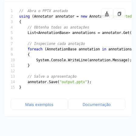
//  Abra o PPTX anotado
using
 (
Annotator
annotator
 = 
new
Annotator
(
"annotated.p
// Obtenha todas as anotações
List
<
AnnotationBase
> 
annotations
 = 
annotator
.
Get
// Inspecione cada anotação
foreach
 (
AnnotationBase
annotation
in
annotations
System
.
Console
.
WriteLine
(
annotation
.
Message
// Salve a apresentação
annotator
.
Save
(
"output.pptx"
Mais exemplos
Documentação