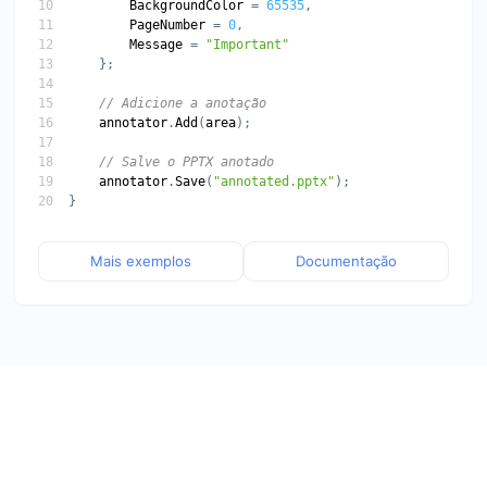
BackgroundColor
 = 
65535
PageNumber
 = 
0
Message
 = 
"Important"
// Adicione a anotação
annotator
.
Add
(
area
// Salve o PPTX anotado
annotator
.
Save
(
"annotated.pptx"
Mais exemplos
Documentação