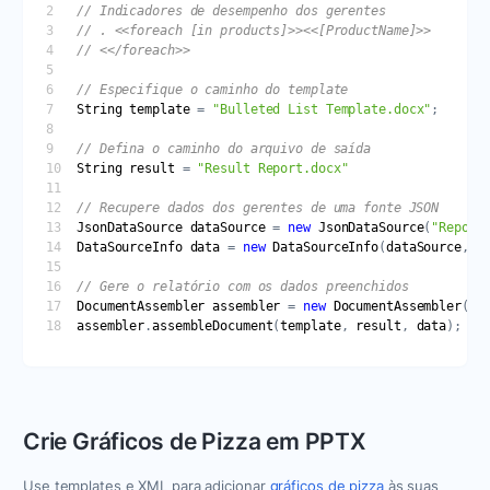
String
template
 = 
"Bulleted List Template.docx"
String
result
 = 
"Result Report.docx"
JsonDataSource
dataSource
 = 
new
JsonDataSource
(
"Report
DataSourceInfo
data
 = 
new
DataSourceInfo
(
dataSource
, 
"
DocumentAssembler
assembler
 = 
new
DocumentAssembler
assembler
.
assembleDocument
(
template
, 
result
, 
data
Crie Gráficos de Pizza em PPTX
Use templates e XML para adicionar
gráficos de pizza
às suas