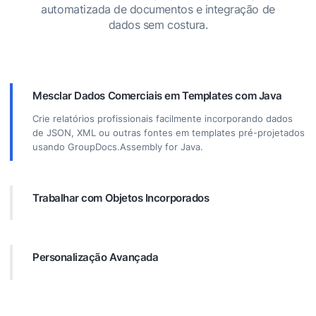
automatizada de documentos e integração de
dados sem costura.
Mesclar Dados Comerciais em Templates com Java
Crie relatórios profissionais facilmente incorporando dados
de JSON, XML ou outras fontes em templates pré-projetados
usando GroupDocs.Assembly for Java.
Trabalhar com Objetos Incorporados
Preencha automaticamente elementos como tabelas, gráficos
e diagramas em documentos utilizando dados de fontes
externas.
Personalização Avançada
GroupDocs.Assembly for Java oferece recursos flexíveis,
como geração de códigos de barras, recuperação de dados
online por meio de URLs e exportação de saída em diferentes