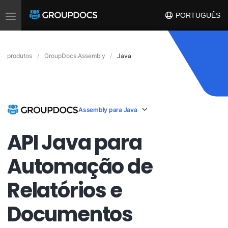
Toggle
PORTUGUÊS
navigation
produtos
GroupDocs.Assembly
Java
Assembly para Java
API Java para
Automação de
Relatórios e
Documentos