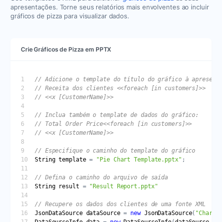
apresentações. Torne seus relatórios mais envolventes ao incluir
gráficos de pizza para visualizar dados.
Crie Gráficos de Pizza em PPTX
String
template
 = 
"Pie Chart Template.pptx"
String
result
 = 
"Result Report.pptx"
JsonDataSource
dataSource
 = 
new
JsonDataSource
(
"Chart 