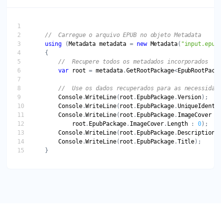
//  Carregue o arquivo EPUB no objeto Metadata
using
 (
Metadata
metadata
 = 
new
Metadata
(
"input.epub
//  Recupere todos os metadados incorporados
var
root
 = 
metadata
.
GetRootPackage
<
EpubRootPack
//  Use os dados recuperados para as necessidad
Console
.
WriteLine
(
root
.
EpubPackage
.
Version
Console
.
WriteLine
(
root
.
EpubPackage
.
UniqueIdenti
Console
.
WriteLine
(
root
.
EpubPackage
.
ImageCover
 !
root
.
EpubPackage
.
ImageCover
.
Length
 : 
0
Console
.
WriteLine
(
root
.
EpubPackage
.
Description
Console
.
WriteLine
(
root
.
EpubPackage
.
Title