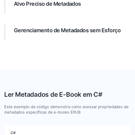
Alvo Preciso de Metadados
Alveje metadados específicos com precisão cirúrgica.
Configure sua pesquisa com vários filtros, como texto,
data ou expressões regulares, para encontrar exatamente
Gerenciamento de Metadados sem Esforço
os metadados que você precisa.
Aproveite .NET para processar os valores das entradas de
metadados descobertas. GroupDocs.Metadata permite
que você adicione, atualize ou remova metadados de
forma eficaz nos formatos de arquivo suportados.
Ler Metadados de E-Book em C#
Este exemplo de código demonstra como acessar propriedades de
metadados específicas de e-books EPUB
C#