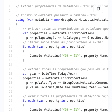
// Extrair propriedades de metadados DICOM por vários c
// Construir Metadata passando o caminho DICOM
using
 (
var
metadata
 = 
new
GroupDocs
.
Metadata
.
Metadata
(
"
// extrair todas as propriedades de metadados que p
var
properties
 = 
metadata
.
FindProperties
p
 => 
p
.
Tags
.
Any
(
t
 => 
t
.
Category
 == 
GroupDocs
.
Meta
// iterar sobre todas as propriedades e exibir
foreach
 (
var
property
in
properties
Console
.
WriteLine
(
"{0} = {1}"
, 
property
.
Name
, 
p
// extrair todas as propriedades que possuem um tip
var
year
 = 
DateTime
.
Today
.
Year
properties
 = 
metadata
.
FindProperties
p
 => 
p
.
Value
.
Type
 == 
GroupDocs
.
Metadata
.
Common
.
Me
p
.
Value
.
ToStruct
(
DateTime
.
MinValue
).
Year
 == 
year
// exibir todas as propriedades de data/hora cujo v
foreach
 (
var
property
in
properties
Console
.
WriteLine
(
"{0} = {1}"
, 
property
.
Name
, 
p