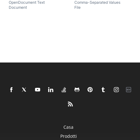
OpenDocument Text
Comma-Separated Values
Document
File
Casa
Prodotti