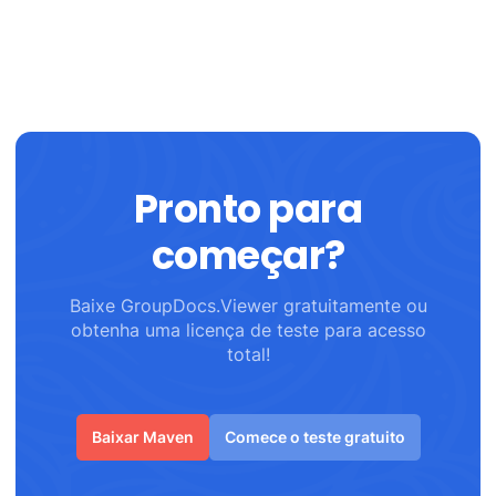
Pronto para
começar?
Baixe GroupDocs.Viewer gratuitamente ou
obtenha uma licença de teste para acesso
total!
Baixar Maven
Comece o teste gratuito