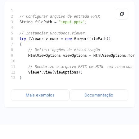
String
filePath
 = 
"input.pptx"
try
 (
Viewer
viewer
 = 
new
Viewer
(
filePath
HtmlViewOptions
viewOptions
 = 
HtmlViewOptions
.
forEm
viewer
.
view
(
viewOptions
Mais exemplos
Documentação