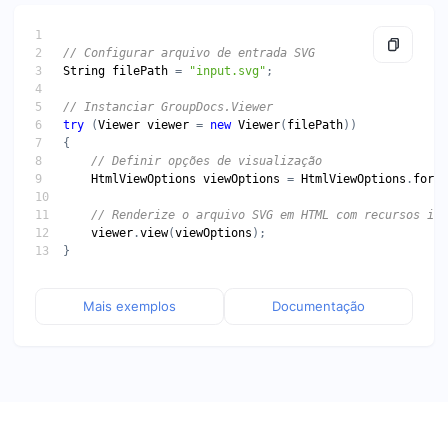
String
filePath
 = 
"input.svg"
try
 (
Viewer
viewer
 = 
new
Viewer
(
filePath
HtmlViewOptions
viewOptions
 = 
HtmlViewOptions
.
forEm
viewer
.
view
(
viewOptions
Mais exemplos
Documentação