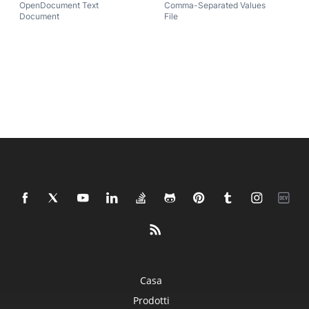
OpenDocument Text
Comma-Separated Values
Document
File
Casa
Prodotti