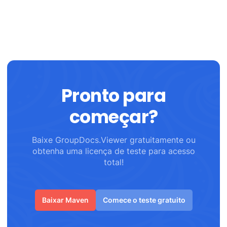
Pronto para
começar?
Baixe GroupDocs.Viewer gratuitamente ou
obtenha uma licença de teste para acesso
total!
Baixar Maven
Comece o teste gratuito