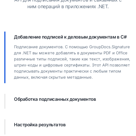
ним операций в приложениях .NET.
Добавление подписей к деловым документам в C#
Подписание документов. С помощью GroupDocs.Signature
для .NET вы можете добавлять в документы PDF и Office
различные типы подписей, такие как текст, изображения,
штрих-коды и цифровые сертификаты. Этот API позволяет
подписывать документы практически с любым типом
данных, включая скрытые метаданные.
Обработка подписанных документов
Дополнительная обработка. Вы можете выполнять
мощные операции с подписанными документами,
используя GroupDocs.Signature. Это включает в себя
Настройка результатов
поиск существующих подписей в деловых документах и ​​
их проверку по определенным критериям. Кроме того, вы
GroupDocs.Signature для .NET предлагает широкие