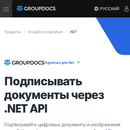
Toggle
РУССКИЙ
navigation
Продукты
GroupDocs.Signature
.NET
Signature для Net
Подписывать
документы через
.NET API
Подписывайте цифровые документы и изображения