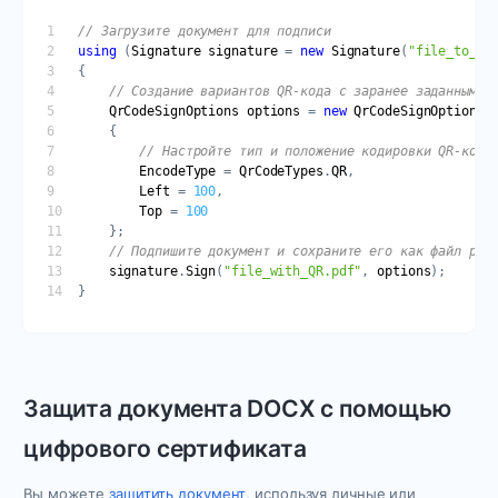
// Загрузите документ для подписи
using
 (
Signature
signature
 = 
new
Signature
(
"file_to_si
// Создание вариантов QR-кода с заранее заданным т
QrCodeSignOptions
options
 = 
new
QrCodeSignOptions
(
// Настройте тип и положение кодировки QR-кода
EncodeType
 = 
QrCodeTypes
.
QR
Left
 = 
100
Top
 = 
100
// Подпишите документ и сохраните его как файл рез
signature
.
Sign
(
"file_with_QR.pdf"
, 
options
Защита документа DOCX с помощью
цифрового сертификата
Вы можете
защитить документ
, используя личные или