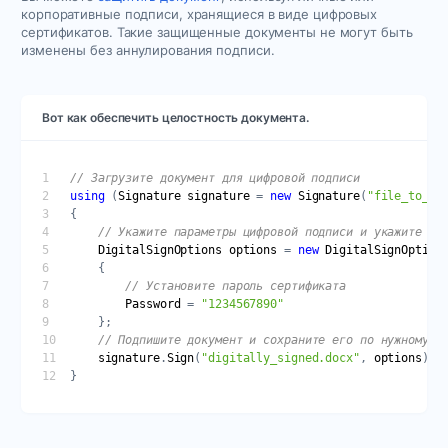
корпоративные подписи, хранящиеся в виде цифровых
сертификатов. Такие защищенные документы не могут быть
изменены без аннулирования подписи.
Вот как обеспечить целостность документа.
// Загрузите документ для цифровой подписи
using
 (
Signature
signature
 = 
new
Signature
(
"file_to_si
// Укажите параметры цифровой подписи и укажите пу
DigitalSignOptions
options
 = 
new
DigitalSignOption
// Установите пароль сертификата
Password
 = 
"1234567890"
// Подпишите документ и сохраните его по нужному п
signature
.
Sign
(
"digitally_signed.docx"
, 
options