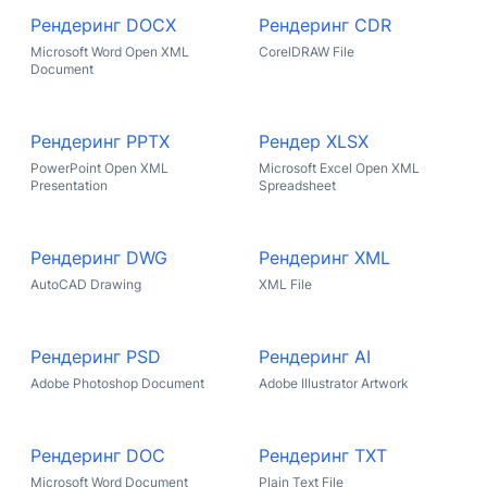
Рендеринг DOCX
Рендеринг CDR
Microsoft Word Open XML
CorelDRAW File
Document
Рендеринг PPTX
Рендер XLSX
PowerPoint Open XML
Microsoft Excel Open XML
Presentation
Spreadsheet
Рендеринг DWG
Рендеринг XML
AutoCAD Drawing
XML File
Рендеринг PSD
Рендеринг AI
Adobe Photoshop Document
Adobe Illustrator Artwork
Рендеринг DOC
Рендеринг TXT
Microsoft Word Document
Plain Text File