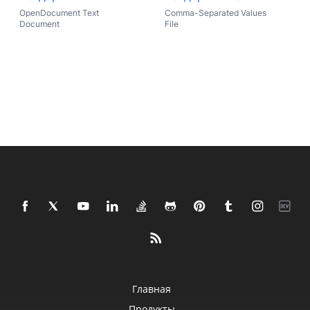
OpenDocument Text
Comma-Separated Values
Document
File
Главная
Продукты