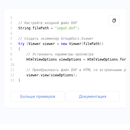
String
filePath
 = 
"input.dxf"
try
 (
Viewer
viewer
 = 
new
Viewer
(
filePath
HtmlViewOptions
viewOptions
 = 
HtmlViewOptions
.
forEm
viewer
.
view
(
viewOptions
Больше примеров
Документация