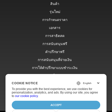
สินค้า
รุ่นใหม่
การกำหนดราคา
เอกสาร
การสาธิตสด
การสนับสนุนฟรี
คำปรึกษาฟรี
การสนับสนุนที่จ่ายเงิน
การให้คำปรึกษาแบบชำระเงิน
บล็อก
เว็บไซต์
COOKIE NOTICE
To provide you with the best experience, we use cookies for
เกี่ยวกับ
personalization, analytics, and ads. By using our site, you agree
to
our cookie policy
.
ACCEPT