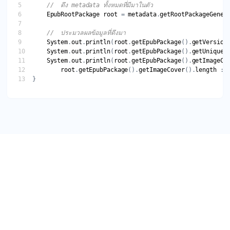
EpubRootPackage
root
 = 
metadata
.
getRootPackageGener
System
.
out
.
println
(
root
.
getEpubPackage
().
getVersion
System
.
out
.
println
(
root
.
getEpubPackage
().
getUniqueI
System
.
out
.
println
(
root
.
getEpubPackage
().
getImageCo
root
.
getEpubPackage
().
getImageCover
().
length
 : 