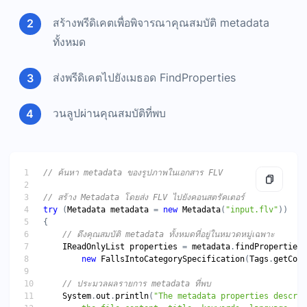
สร้างพรีดิเคตเพื่อพิจารณาคุณสมบัติ metadata
ทั้งหมด
ส่งพรีดิเคตไปยังเมธอด FindProperties
วนลูปผ่านคุณสมบัติที่พบ
try
 (
Metadata
metadata
 = 
new
Metadata
(
"input.flv"
IReadOnlyList
properties
 = 
metadata
.
findProperties
new
FallsIntoCategorySpecification
(
Tags
.
getCont
System
.
out
.
println
(