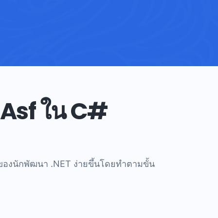
บ Asf ใน C#
องนักพัฒนา .NET ง่ายขึ้นโดยทำตามขั้น