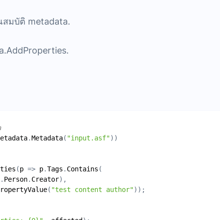
ุณสมบัติ metadata.
a.AddProperties.
a
etadata
.
Metadata
(
"input.asf"
ties
(
p
 => 
p
.
Tags
.
Contains
.
Person
.
Creator
ropertyValue
(
"test content author"