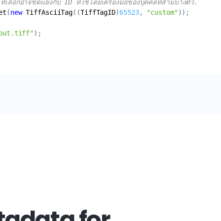
เลือกอาจขัดแย้งกับ ID ที่ใช้โดยเครื่องมือของบุคคลที่สามบางตัว.
et
(
new
TiffAsciiTag
((
TiffTagID
)
65523
, 
"custom"
put.tiff"
adata for