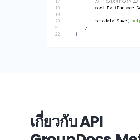
//  โปรดทราบว่า ID ที่
root
.
ExifPackage
.
S
metadata
.
Save
(
"out
เกี่ยวกับ API
GroupDocs.Met