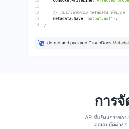
Console
.
WriteLine
(
"Affected prop
// บันทึกไฟล์พร้อม metadata ที่อัปเดต
metadata
.
Save
(
"output.asf"
dotnet add package GroupDocs.Metada
การจ
API ที่แข็งแกร่งของ
คุณสมบัติต่าง 