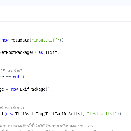
 
new
Metadata
(
"input.tiff"
GetRootPackage
() 
as
IExif
IF หากไม่มี.
ge
 == 
null
ge
 = 
new
ExifPackage
้รับการรับรอง.
et
(
new
TiffAsciiTag
(
TiffTagID
.
Artist
, 
"test artist"
นดเองอย่างเต็มที่ซึ่งไม่ได้เป็นส่วนหนึ่งของสเปค EXIF.