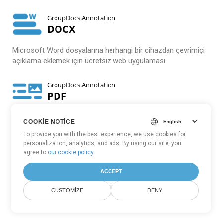
GroupDocs.Annotation
DOCX
Microsoft Word dosyalarına herhangi bir cihazdan çevrimiçi
açıklama eklemek için ücretsiz web uygulaması.
GroupDocs.Annotation
PDF
PDF’e doğrudan web tarayıcınızdan açıklama ekleyin.
COOKIE NOTICE
To provide you with the best experience, we use cookies for
personalization, analytics, and ads. By using our site, you
agree to
our cookie policy
.
TÜM NO CODE UYGULAMALARINI
GÖRÜNTÜLE
ACCEPT
CUSTOMIZE
DENY