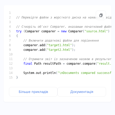
try
 (
Comparer
comparer
 = 
new
Comparer
(
"source.html"
comparer
.
add
(
"target1.html"
comparer
.
add
(
"target2.html"
final
Path
resultPath
 = 
comparer
.
compare
(
"result.ht
System
.
out
.
println
(
"\nDocuments compared successful
Більше прикладів
Документація