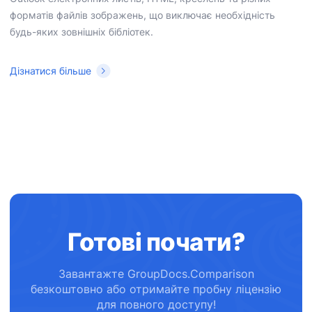
форматів файлів зображень, що виключає необхідність
будь-яких зовнішніх бібліотек.
Дізнатися більше
Готові почати?
Завантажте GroupDocs.Comparison
безкоштовно або отримайте пробну ліцензію
для повного доступу!