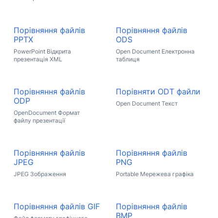
Порівняння файлів
Порівняння файлів
PPTX
ODS
PowerPoint Відкрита
Open Document Електронна
презентація XML
таблиця
Порівняння файлів
Порівняти ODT файли
ODP
Open Document Текст
OpenDocument Формат
файлу презентації
Порівняння файлів
Порівняння файлів
JPEG
PNG
JPEG Зображення
Portable Мережева графіка
Порівняння файлів GIF
Порівняння файлів
BMP