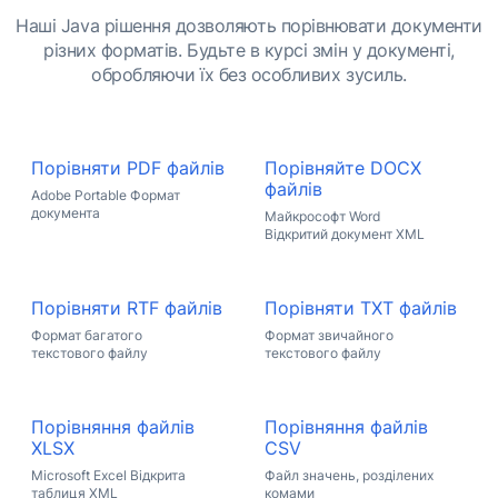
Наші Java рішення дозволяють порівнювати документи
різних форматів. Будьте в курсі змін у документі,
обробляючи їх без особливих зусиль.
Порівняти PDF файлів
Порівняйте DOCX
файлів
Adobe Portable Формат
документа
Майкрософт Word
Відкритий документ XML
Порівняти RTF файлів
Порівняти TXT файлів
Формат багатого
Формат звичайного
текстового файлу
текстового файлу
Порівняння файлів
Порівняння файлів
XLSX
CSV
Microsoft Excel Відкрита
Файл значень, розділених
таблиця XML
комами