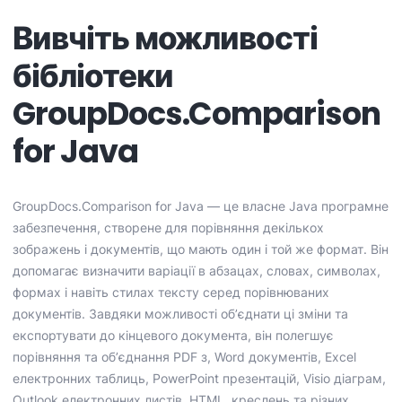
Вивчіть можливості
бібліотеки
GroupDocs.Comparison
for Java
GroupDocs.Comparison for Java — це власне Java програмне
забезпечення, створене для порівняння декількох
зображень і документів, що мають один і той же формат. Він
допомагає визначити варіації в абзацах, словах, символах,
формах і навіть стилах тексту серед порівнюваних
документів. Завдяки можливості об’єднати ці зміни та
експортувати до кінцевого документа, він полегшує
порівняння та об’єднання PDF з, Word документів, Excel
електронних таблиць, PowerPoint презентацій, Visio діаграм,
Outlook електронних листів, HTML, креслень та різних