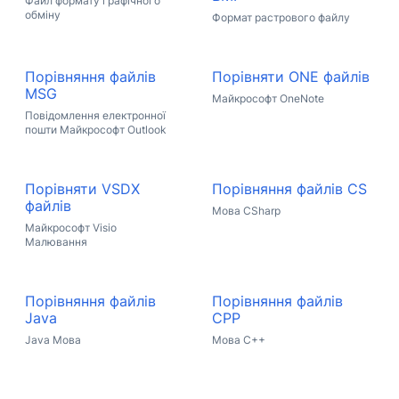
Файл формату графічного
обміну
Формат растрового файлу
Порівняння файлів
Порівняти ONE файлів
MSG
Майкрософт OneNote
Повідомлення електронної
пошти Майкрософт Outlook
Порівняти VSDX
Порівняння файлів CS
файлів
Мова CSharp
Майкрософт Visio
Малювання
Порівняння файлів
Порівняння файлів
Java
CPP
Java Мова
Мова C++