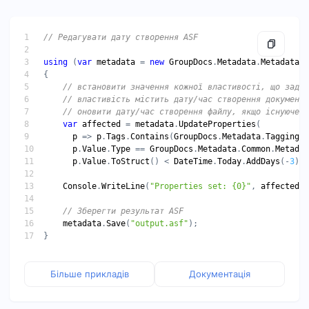
// Редагувати дату створення ASF
using
 (
var
metadata
 = 
new
GroupDocs
.
Metadata
.
Metadata
(
"
// встановити значення кожної властивості, що задов
// властивість містить дату/час створення документа
// оновити дату/час створення файлу, якщо існуюче з
var
affected
 = 
metadata
.
UpdateProperties
p
 => 
p
.
Tags
.
Contains
(
GroupDocs
.
Metadata
.
Tagging
.
T
p
.
Value
.
Type
 == 
GroupDocs
.
Metadata
.
Common
.
Metadat
p
.
Value
.
ToStruct
() < 
DateTime
.
Today
.
AddDays
(-
3
), 
Console
.
WriteLine
(
"Properties set: {0}"
, 
affected
// Зберегти результат ASF
metadata
.
Save
(
"output.asf"
Більше прикладів
Документація