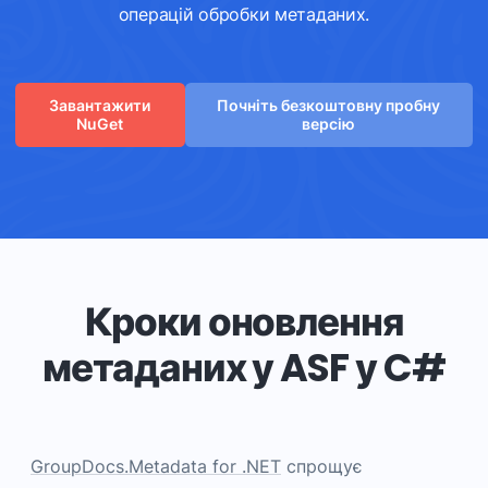
операцій обробки метаданих.
Завантажити
Почніть безкоштовну пробну
NuGet
версію
Кроки оновлення
метаданих у ASF у C#
GroupDocs.Metadata for .NET
спрощує