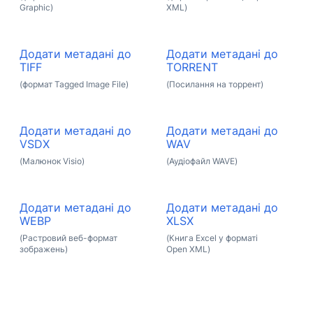
Graphic)
XML)
Додати метадані до
Додати метадані до
TIFF
TORRENT
(формат Tagged Image File)
(Посилання на торрент)
Додати метадані до
Додати метадані до
VSDX
WAV
(Малюнок Visio)
(Аудіофайл WAVE)
Додати метадані до
Додати метадані до
WEBP
XLSX
(Растровий веб-формат
(Книга Excel у форматі
зображень)
Open XML)