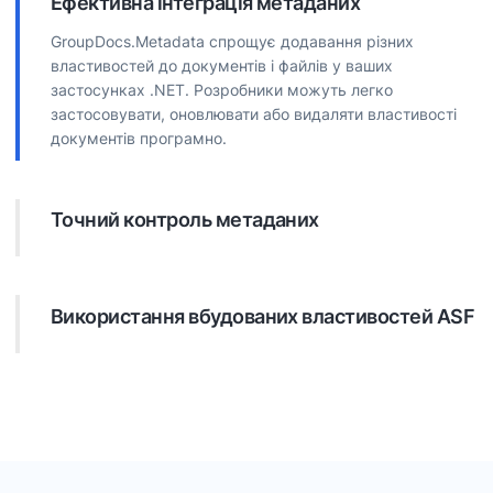
Ефективна інтеграція метаданих
GroupDocs.Metadata спрощує додавання різних
властивостей до документів і файлів у ваших
застосунках .NET. Розробники можуть легко
застосовувати, оновлювати або видаляти властивості
документів програмно.
Точний контроль метаданих
API пропонує широкі можливості управління
властивостями документів. Розробники можуть
ефективно знаходити та обробляти будь-які приховані
Використання вбудованих властивостей ASF
дані, розміщені у бізнес‑файлах.
Залежно від формату документа, розробники можуть
використовувати існуючі властивості, такі як дані EXIF
для зображень. Це може включати інформацію про
камеру, роздільну здатність, дату створення та інше.