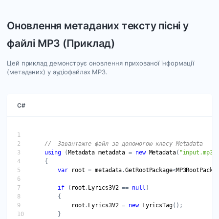
Оновлення метаданих тексту пісні у
файлі MP3 (Приклад)
Цей приклад демонструє оновлення прихованої інформації
(метаданих) у аудіофайлах MP3.
C#
//  Завантажте файл за допомогою класу Metadata
using
 (
Metadata
metadata
 = 
new
Metadata
(
"input.mp3"
var
root
 = 
metadata
.
GetRootPackage
<
MP3RootPacka
if
 (
root
.
Lyrics3V2
 == 
null
root
.
Lyrics3V2
 = 
new
LyricsTag