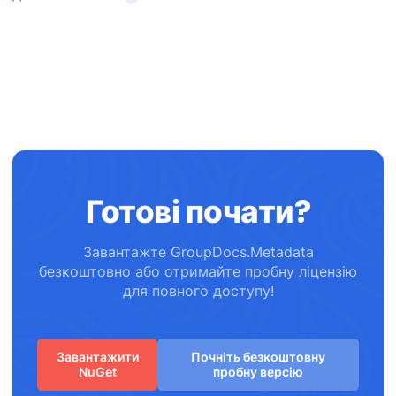
Готові почати?
Завантажте GroupDocs.Metadata
безкоштовно або отримайте пробну ліцензію
для повного доступу!
Завантажити
Почніть безкоштовну
NuGet
пробну версію