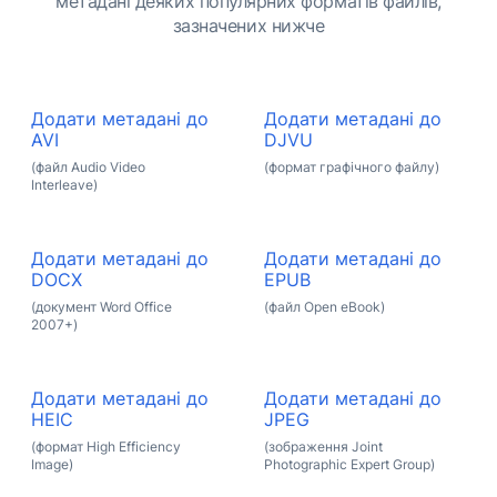
метадані деяких популярних форматів файлів,
зазначених нижче
Додати метадані до
Додати метадані до
AVI
DJVU
(файл Audio Video
(формат графічного файлу)
Interleave)
Додати метадані до
Додати метадані до
DOCX
EPUB
(документ Word Office
(файл Open eBook)
2007+)
Додати метадані до
Додати метадані до
HEIC
JPEG
(формат High Efficiency
(зображення Joint
Image)
Photographic Expert Group)