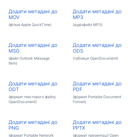
Додати метадані до
Додати метадані до
MOV
MP3
(фільм Apple QuickTime)
(аудіофайл MP3)
Додати метадані до
Додати метадані до
MSG
ODS
(файл Outlook Message
(таблиця OpenDocument)
Item)
Додати метадані до
Додати метадані до
ODT
PDF
(формат текстового файлу
(формат Portable Document
OpenDocument)
Format)
Додати метадані до
Додати метадані до
PNG
PPTX
(формат Portable Network
(формат презентації Open