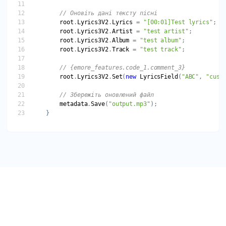
// Оновіть дані тексту пісні
root
.
Lyrics3V2
.
Lyrics
 = 
"[00:01]Test lyrics"
root
.
Lyrics3V2
.
Artist
 = 
"test artist"
root
.
Lyrics3V2
.
Album
 = 
"test album"
root
.
Lyrics3V2
.
Track
 = 
"test track"
// {emore_features.code_1.comment_3}
root
.
Lyrics3V2
.
Set
(
new
LyricsField
(
"ABC"
, 
"cust
// Збережіть оновлений файл
metadata
.
Save
(
"output.mp3"