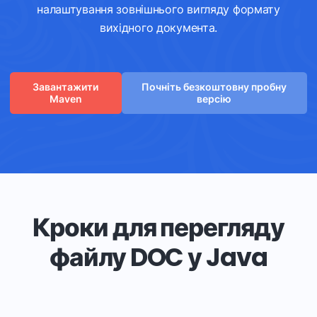
налаштування зовнішнього вигляду формату
вихідного документа.
Завантажити
Почніть безкоштовну пробну
Maven
версію
Кроки для перегляду
файлу DOC у Java