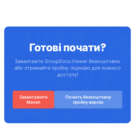
Готові почати?
Завантажте GroupDocs.Viewer безкоштовно
або отримайте пробну ліцензію для повного
доступу!
Завантажити
Почніть безкоштовну
Maven
пробну версію