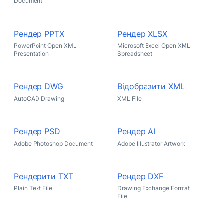
Document
Рендер PPTX
Рендер XLSX
PowerPoint Open XML
Microsoft Excel Open XML
Presentation
Spreadsheet
Рендер DWG
Відобразити XML
AutoCAD Drawing
XML File
Рендер PSD
Рендер AI
Adobe Photoshop Document
Adobe Illustrator Artwork
Рендерити TXT
Рендер DXF
Plain Text File
Drawing Exchange Format
File