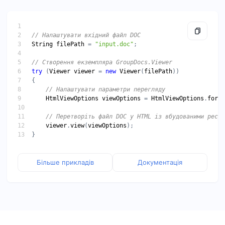
String
filePath
 = 
"input.doc"
try
 (
Viewer
viewer
 = 
new
Viewer
(
filePath
HtmlViewOptions
viewOptions
 = 
HtmlViewOptions
.
forEm
viewer
.
view
(
viewOptions
Більше прикладів
Документація