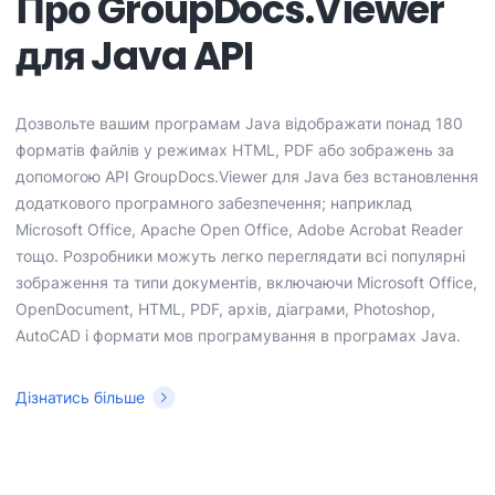
Про GroupDocs.Viewer
для Java API
Дозвольте вашим програмам Java відображати понад 180
форматів файлів у режимах HTML, PDF або зображень за
допомогою API GroupDocs.Viewer для Java без встановлення
додаткового програмного забезпечення; наприклад
Microsoft Office, Apache Open Office, Adobe Acrobat Reader
тощо. Розробники можуть легко переглядати всі популярні
зображення та типи документів, включаючи Microsoft Office,
OpenDocument, HTML, PDF, архів, діаграми, Photoshop,
AutoCAD і формати мов програмування в програмах Java.
Дізнатись більше