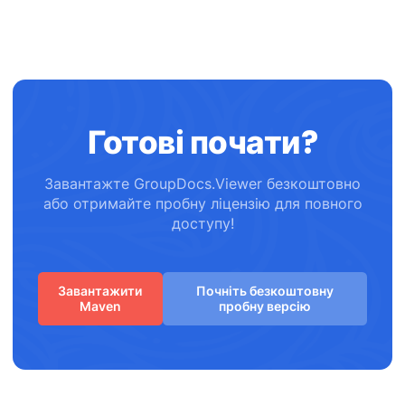
Готові почати?
Завантажте GroupDocs.Viewer безкоштовно
або отримайте пробну ліцензію для повного
доступу!
Завантажити
Почніть безкоштовну
Maven
пробну версію