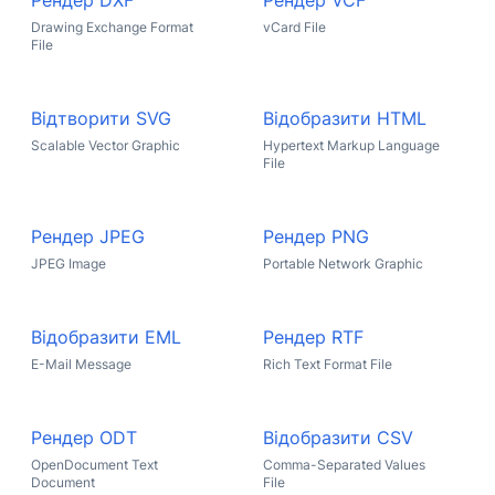
Рендер DXF
Рендер VCF
Drawing Exchange Format
vCard File
File
Відтворити SVG
Відобразити HTML
Scalable Vector Graphic
Hypertext Markup Language
File
Рендер JPEG
Рендер PNG
JPEG Image
Portable Network Graphic
Відобразити EML
Рендер RTF
E-Mail Message
Rich Text Format File
Рендер ODT
Відобразити CSV
OpenDocument Text
Comma-Separated Values
Document
File