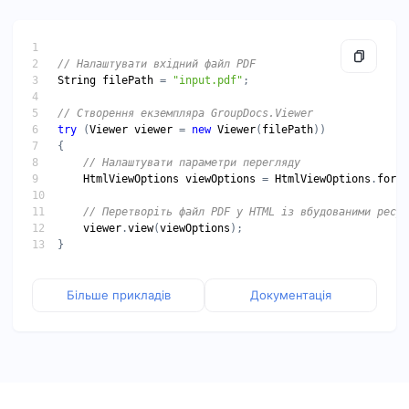
String
filePath
 = 
"input.pdf"
try
 (
Viewer
viewer
 = 
new
Viewer
(
filePath
HtmlViewOptions
viewOptions
 = 
HtmlViewOptions
.
forEm
viewer
.
view
(
viewOptions
Більше прикладів
Документація