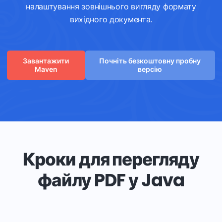
налаштування зовнішнього вигляду формату
вихідного документа.
Завантажити
Почніть безкоштовну пробну
Maven
версію
Кроки для перегляду
файлу PDF у Java