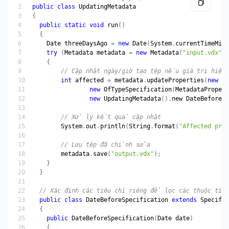
public
class
UpdatingMetadata
public
static
void
run
Date
threeDaysAgo
 = 
new
Date
(
System
.
currentTimeMill
try
 (
Metadata
metadata
 = 
new
Metadata
(
"input.vdx"
int
affected
 = 
metadata
.
updateProperties
(
new
Co
new
OfTypeSpecification
(
MetadataPropert
new
UpdatingMetadata
().
new
DateBeforeSp
System
.
out
.
println
(
String
.
format
(
"Affected prop
metadata
.
save
(
"output.vdx"
public
class
DateBeforeSpecification
extends
Specific
public
DateBeforeSpecification
(
Date
date