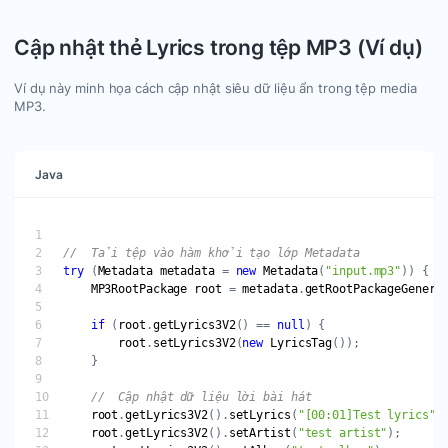
Cập nhật thẻ Lyrics trong tệp MP3 (Ví dụ)
Ví dụ này minh họa cách cập nhật siêu dữ liệu ẩn trong tệp media
MP3.
Java
try
 (
Metadata
metadata
 = 
new
Metadata
(
"input.mp3"
MP3RootPackage
root
 = 
metadata
.
getRootPackageGeneri
if
 (
root
.
getLyrics3V2
() == 
null
root
.
setLyrics3V2
(
new
LyricsTag
root
.
getLyrics3V2
().
setLyrics
(
"[00:01]Test lyrics"
root
.
getLyrics3V2
().
setArtist
(
"test artist"