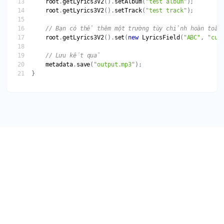
root
.
getLyrics3V2
().
setAlbum
(
"test album"
root
.
getLyrics3V2
().
setTrack
(
"test track"
root
.
getLyrics3V2
().
set
(
new
LyricsField
(
"ABC"
, 
"cus
metadata
.
save
(
"output.mp3"