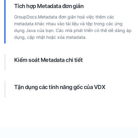
Tích hợp Metadata đơn giản
GroupDocs.Metadata đơn giản hoá việc thêm các
metadata khác nhau vào tài liệu và tệp trong các ứng
dụng Java của bạn. Các nhà phát triển có thể dễ dàng áp
dụng, cập nhật hoặc xóa metadata.
Kiểm soát Metadata chi tiết
API cung cấp nhiều tùy chọn mở rộng để tùy chỉnh
metadata. Dễ dàng tìm metadata trong tệp bằng các yêu
cầu đặc biệt và xóa hoặc cập nhật chúng.
Tận dụng các tính năng gốc của VDX
Tùy thuộc vào định dạng tài liệu, các nhà phát triển có thể
tận dụng metadata tích hợp sẵn như EXIF cho hình ảnh.
Điều này có thể bao gồm thông tin về ảnh như mẫu và số
máy ảnh, độ phân giải, ngày tạo và các thông tin khác.