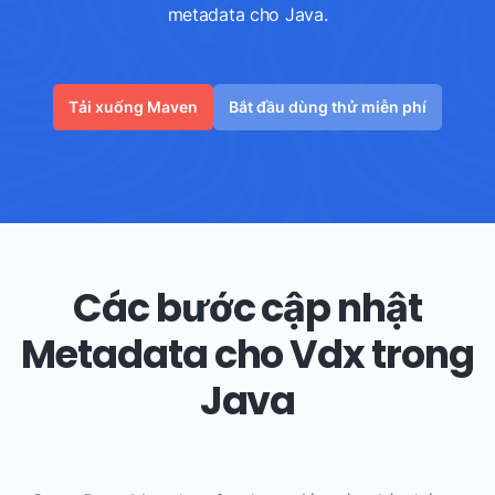
metadata cho Java.
Tải xuống Maven
Bắt đầu dùng thử miễn phí
Các bước cập nhật
Metadata cho Vdx trong
Java