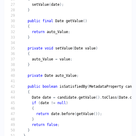
setValue
(
date
public
final
Date
getValue
return
auto_Value
private
void
setValue
(
Date
value
auto_Value
 = 
value
private
Date
auto_Value
public
boolean
isSatisfiedBy
(
MetadataProperty
candi
Date
date
 = 
candidate
.
getValue
().
toClass
(
Date
.
cla
if
 (
date
 != 
null
return
date
.
before
(
getValue
return
false