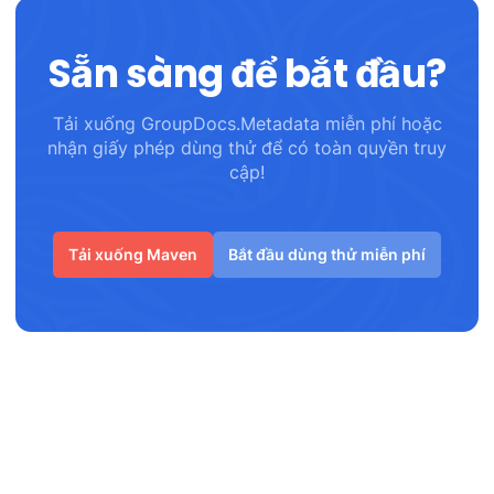
Sẵn sàng để bắt đầu?
Tải xuống GroupDocs.Metadata miễn phí hoặc
nhận giấy phép dùng thử để có toàn quyền truy
cập!
Tải xuống Maven
Bắt đầu dùng thử miễn phí