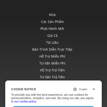
Nhà
Các Sản Phẩm
Phát Hành Mới
Giá Cả
Tài Liệu
Bản Trình Diễn Trực Tiếp
Hỗ Trợ Miễn Phí
Tư Vấn Miễn Phí
Hỗ Trợ Trả Tiền
Tư Vấn Trả Tiền
Blog
COOKIE NOTICE
Trang Web
To provide you with the best experience, we use cookies for
Về
personalization, analytics, and ads. By using our site, you agree
to
our cookie policy
.