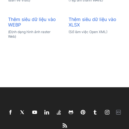
(Bản vẽ Visio)
(Tệp âm thanh WAVE)
Thêm siêu dữ liệu vào
Thêm siêu dữ liệu vào
WEBP
XLSX
(Định dạng hình ảnh raster
(Sổ làm việc Open XML)
Web)