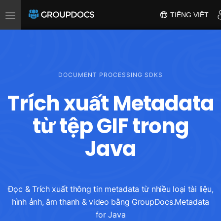
Toggle
TIẾNG VIỆT
navigation
DOCUMENT PROCESSING SDKS
Trích xuất Metadata
từ tệp GIF trong
Java
Đọc & Trích xuất thông tin metadata từ nhiều loại tài liệu,
hình ảnh, âm thanh & video bằng GroupDocs.Metadata
for Java