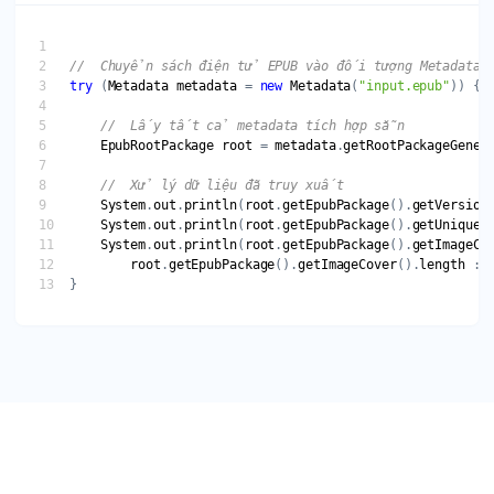
try
 (
Metadata
metadata
 = 
new
Metadata
(
"input.epub"
EpubRootPackage
root
 = 
metadata
.
getRootPackageGener
System
.
out
.
println
(
root
.
getEpubPackage
().
getVersion
System
.
out
.
println
(
root
.
getEpubPackage
().
getUniqueI
System
.
out
.
println
(
root
.
getEpubPackage
().
getImageCo
root
.
getEpubPackage
().
getImageCover
().
length
 : 