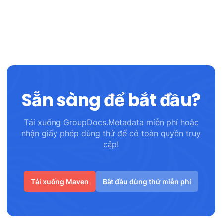
Sẵn sàng để bắt đầu?
Tải xuống GroupDocs.Metadata miễn phí hoặc
nhận giấy phép dùng thử để có toàn quyền truy
cập!
Tải xuống Maven
Bắt đầu dùng thử miễn phí