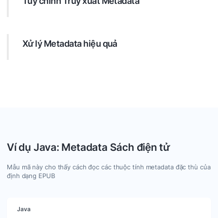
Tùy chỉnh Truy xuất Metadata
Nhắm mục tiêu metadata cụ thể một cách chính xác. Cấu
hình tìm kiếm để lọc theo nhiều tham số như văn bản,
ngày, biểu thức chính quy, v.v., đảm bảo bạn nhận được
Xử lý Metadata hiệu quả
đúng những gì cần.
Tận dụng Java để xử lý các giá trị của các mục metadata
đã tìm thấy. Sử dụng GroupDocs.Metadata để thao tác
metadata một cách hiệu quả. Bạn có thể tự do thêm, cập
nhật hoặc xóa bất kỳ metadata nào trong các định dạng
được hỗ trợ.
Ví dụ Java: Metadata Sách điện tử
Mẫu mã này cho thấy cách đọc các thuộc tính metadata đặc thù của
định dạng EPUB
Java