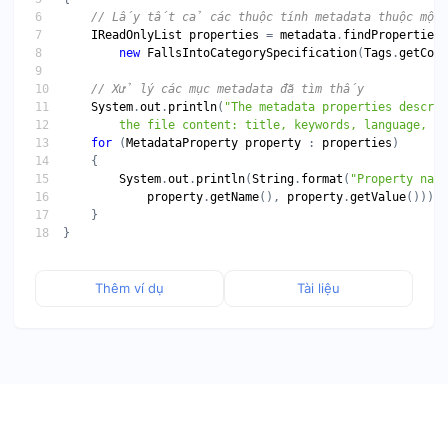
IReadOnlyList
properties
 = 
metadata
.
findProperties
new
FallsIntoCategorySpecification
(
Tags
.
getCont
System
.
out
.
println
(
        the file content: title, keywords, language, et
for
 (
MetadataProperty
property
 : 
properties
System
.
out
.
println
(
String
.
format
(
"Property name
property
.
getName
(), 
property
.
getValue
Thêm ví dụ
Tài liệu