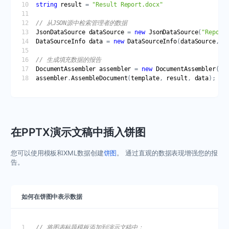
string
result
 = 
"Result Report.docx"
// 从JSON源中检索管理者的数据
JsonDataSource
dataSource
 = 
new
JsonDataSource
(
"Report
DataSourceInfo
data
 = 
new
DataSourceInfo
(
dataSource
, 
"
// 生成填充数据的报告
DocumentAssembler
assembler
 = 
new
DocumentAssembler
assembler
.
AssembleDocument
(
template
, 
result
, 
data
在PPTX演示文稿中插入饼图
您可以使用模板和XML数据创建
饼图
。 通过直观的数据表现增强您的报
告。
如何在饼图中表示数据
// 将图表标题模板添加到演示文稿中：