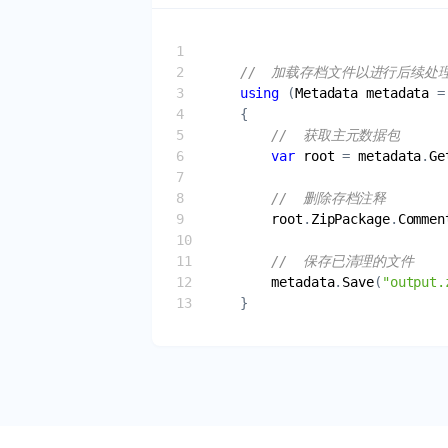
//  加载存档文件以进行后续处
using
 (
Metadata
metadata
 =
//  获取主元数据包
var
root
 = 
metadata
.
Ge
//  删除存档注释
root
.
ZipPackage
.
Commen
//  保存已清理的文件
metadata
.
Save
(
"output.