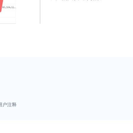
充分利用文档元数据！添加自定义信息
内容保持一致。
用户注释