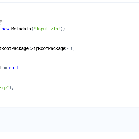
理
 
new
Metadata
(
"input.zip"
tRootPackage
<
ZipRootPackage
t
 = 
null
zip"