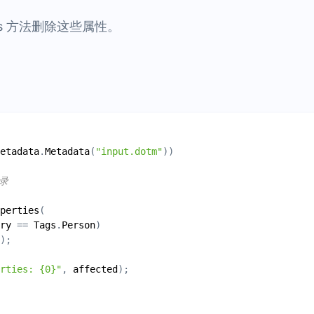
rties 方法删除这些属性。
etadata
.
Metadata
(
"input.dotm"
录
perties
ry
 == 
Tags
.
Person
erties: {0}"
, 
affected