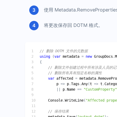
使用 Metadata.RemovePrope
将更改保存回 DOTM 格式。
// 删除 DOTM 文件的元数据
using
 (
var
metadata
 = 
new
GroupDocs
.
M
// 删除文件创建过程中所有涉及人员的记
// 删除所有具有指定名称的属性
var
affected
 = 
metadata
.
RemovePro
p
 => 
p
.
Tags
.
Any
(
t
 => 
t
.
Catego
        || 
p
.
Name
 == 
"CustomProperty"
Console
.
WriteLine
(
"Affected prop
// 保存结果
metadata
.
Save
(
"output.dotm"