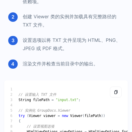
依赖项。
创建 Viewer 类的实例并加载具有完整路径的
TXT 文件。
设置选项以将 TXT 文件呈现为 HTML、PNG、
JPEG 或 PDF 格式。
渲染文件并检查当前目录中的输出。
String
filePath
 = 
"input.txt"
try
 (
Viewer
viewer
 = 
new
Viewer
(
filePath
HtmlViewOptions
viewOptions
 = 
HtmlViewOptions
.
forEm