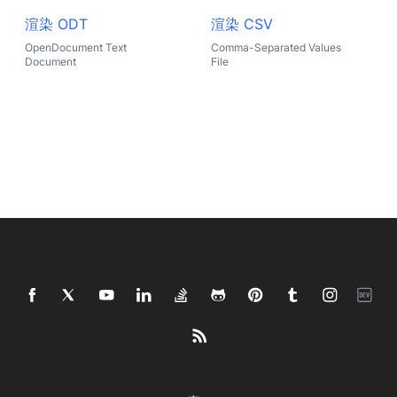
渲染 ODT
渲染 CSV
OpenDocument Text
Comma-Separated Values
Document
File