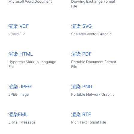
Microsoft Word Document
Drawing Exchange Format
File
渲染 VCF
渲染 SVG
vCard File
Scalable Vector Graphic
渲染 HTML
渲染 PDF
Hypertext Markup Language
Portable Document Format
File
File
渲染 JPEG
渲染 PNG
JPEG Image
Portable Network Graphic
渲染EML
渲染 RTF
E-Mail Message
Rich Text Format File