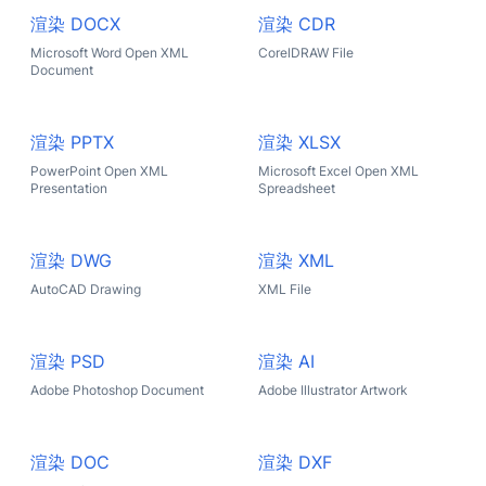
渲染 DOCX
渲染 CDR
Microsoft Word Open XML
CorelDRAW File
Document
渲染 PPTX
渲染 XLSX
PowerPoint Open XML
Microsoft Excel Open XML
Presentation
Spreadsheet
渲染 DWG
渲染 XML
AutoCAD Drawing
XML File
渲染 PSD
渲染 AI
Adobe Photoshop Document
Adobe Illustrator Artwork
渲染 DOC
渲染 DXF